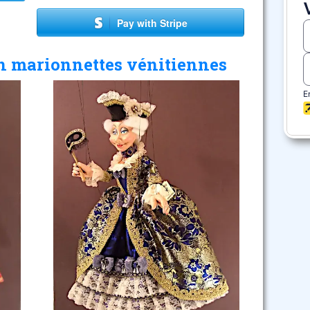
Pay with Stripe
n marionnettes vénitiennes