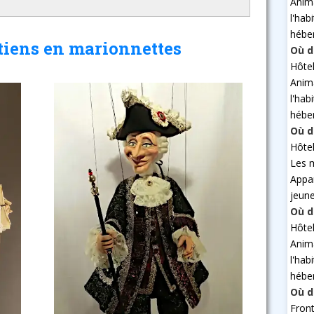
Anim
l'hab
hébe
tiens en marionnettes
Où d
Hôte
Anim
l'hab
hébe
Où d
Hôte
Les 
Appa
jeun
Où d
Hôte
Anim
l'hab
hébe
Où d
Fron