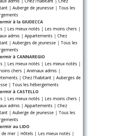
aux admis
|
Chez l'habitant
|
Chez
itant
|
Auberge de jeunesse
|
Tous les
rgements
ormir à la GIUDECCA
ls
|
Les mieux notés
|
Les moins chers
|
aux admis
|
Appartements
|
Chez
itant
|
Auberges de jeunesse
|
Tous les
rgements
ormir à CANNAREGIO
ls
|
Les mieux notés
|
Les mieux notés
|
moins chers
|
Animaux admis
|
rtements
|
Chez l'habitant
|
Auberges de
esse
|
Tous les hébergements
ormir à CASTELLO
ls
|
Les mieux notés
|
Les moins chers
|
aux admis
|
Appartements
|
Chez
itant
|
Auberge de jeunesse
|
Tous les
rgements
ormir au LIDO
t de mer
|
Hôtels
|
Les mieux notés
|