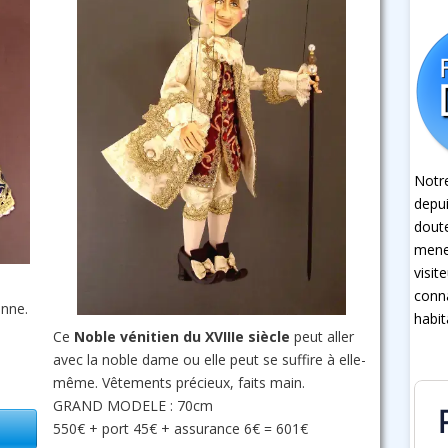
Notre
depui
dout
mener
visit
conna
enne.
habit
Ce
Noble vénitien du XVIIIe siècle
peut aller
avec la noble dame ou elle peut se suffire à elle-
même. Vêtements précieux, faits main.
GRAND MODELE : 70cm
550€ + port 45€ + assurance 6€ = 601€