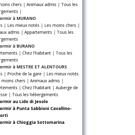
moins chers
|
Animaux admis
|
Tous les
rgements
|
ormir à MURANO
ls
|
Les mieux notés
|
Les moins chers
|
aux admis
|
Appartements
|
Tous les
rgements
ormir à BURANO
rtements
|
Chez l'habitant
|
Tous les
rgements
ormir à MESTRE ET ALENTOURS
ls
|
Proche de la gare
|
Les mieux notés
 moins chers
|
Animaux admis
|
rtements
|
Chez l'habitant
|
Auberge de
esse
|
Tous les hébergements
ormir au Lido di Jesolo
ormir à Punta Sabbioni Cavallino-
orti
ormir à Chioggia Sottomarina