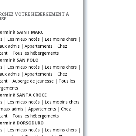
RCHEZ VOTRE HÉBERGEMENT À
ISE
ormir à SAINT MARC
ls
|
Les mieux notés
|
Les moins chers
|
aux admis
|
Appartements
|
Chez
itant
|
Tous les hébergements
ormir à SAN POLO
ls
|
Les mieux notés
|
Les moins chers
|
aux admis
|
Appartements
|
Chez
itant
|
Auberge de jeunesse
|
Tous les
rgements
ormir à SANTA CROCE
ls
|
Les mieux notés
|
Les mooins chers
imaux admis
|
Appartements
|
Chez
itant
|
Tous les hébergements
ormir à DORSODURO
ls
|
Les mieux notés
|
Les moins chers
|