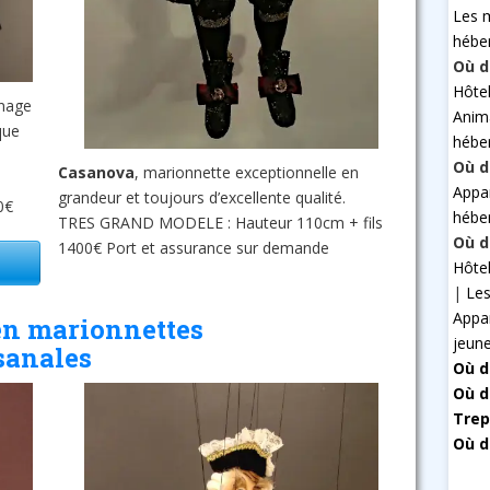
Les 
hébe
Où d
Hôte
nage
Anim
que
hébe
Où d
Casanova
, marionnette exceptionnelle en
Appa
grandeur et toujours d’excellente qualité.
0€
hébe
TRES GRAND MODELE : Hauteur 110cm + fils
Où d
1400€ Port et assurance sur demande
Hôte
|
Les
Appa
en marionnettes
jeun
sanales
Où d
Où d
Trep
Où d