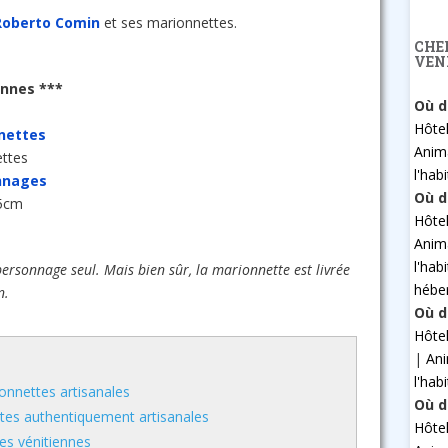
Roberto Comin
et ses marionnettes.
CHE
VEN
ennes ***
Où d
Hôte
nettes
Anim
ettes
l'hab
onnages
Où d
45cm
Hôte
Anim
l'hab
ersonnage seul. Mais bien sûr, la marionnette est livrée
hébe
n.
Où d
Hôte
|
An
l'hab
onnettes artisanales
Où d
tes authentiquement artisanales
Hôte
es vénitiennes