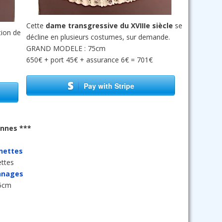
Cette
dame transgressive du XVIIIe siècle
se
tion de
décline en plusieurs costumes, sur demande.
GRAND MODELE : 75cm
650€ + port 45€ + assurance 6€ = 701€
Pay with Stripe
ennes ***
nettes
ettes
onnages
45cm