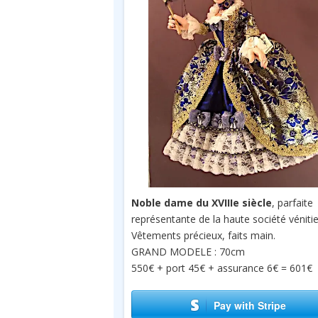
Noble dame du XVIIIe siècle
, parfaite
représentante de la haute société véniti
Vêtements précieux, faits main.
GRAND MODELE : 70cm
550€ + port 45€ + assurance 6€ = 601€
Pay with Stripe