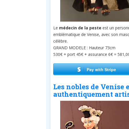
Le
médecin de la peste
est un person
emblématique de Venise, avec son mas
célèbre.
GRAND MODELE : Hauteur 73cm
530€ + port 45€ + assurance 6€ = 581,0
Pay with Stripe
Les nobles de Venise 
authentiquement arti