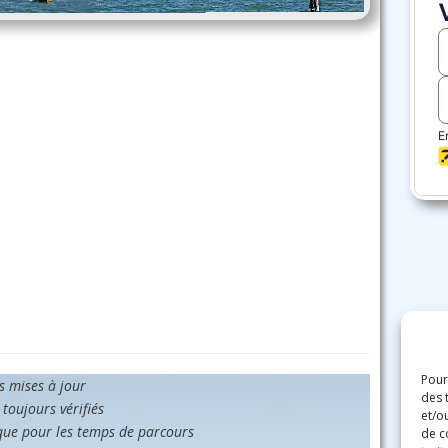
Pour
es mises à jour
des 
 toujours vérifiés
et/o
que pour les temps de parcours
de c