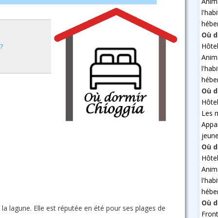
Anim
l'hab
hébe
Où d
Hôte
?
Anim
l'hab
hébe
Où d
Hôte
Les 
Appa
jeun
Où d
Hôte
Anim
l'hab
hébe
Où d
 la lagune. Elle est réputée en été pour ses plages de
Fron