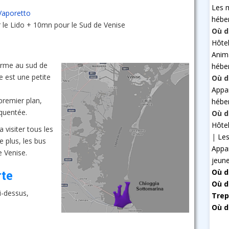
Les 
Vaporetto
hébe
 le Lido + 10mn pour le Sud de Venise
Où d
Hôte
Anim
arme au sud de
hébe
e est une petite
Où d
Appa
premier plan,
hébe
équentée.
Où d
Hôte
visiter tous les
|
Les
e plus, les bus
Appa
e Venise.
jeun
Où d
rte
Où d
i-dessus,
Trep
Où d