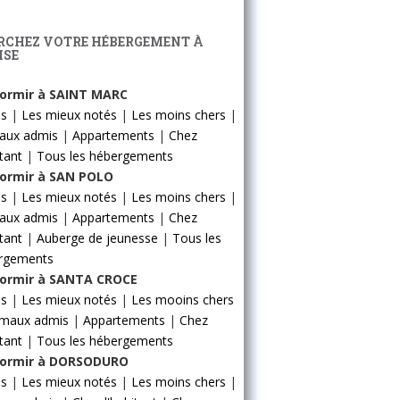
RCHEZ VOTRE HÉBERGEMENT À
ISE
ormir à SAINT MARC
ls
|
Les mieux notés
|
Les moins chers
|
aux admis
|
Appartements
|
Chez
itant
|
Tous les hébergements
ormir à SAN POLO
ls
|
Les mieux notés
|
Les moins chers
|
aux admis
|
Appartements
|
Chez
itant
|
Auberge de jeunesse
|
Tous les
rgements
ormir à SANTA CROCE
ls
|
Les mieux notés
|
Les mooins chers
imaux admis
|
Appartements
|
Chez
itant
|
Tous les hébergements
ormir à DORSODURO
ls
|
Les mieux notés
|
Les moins chers
|