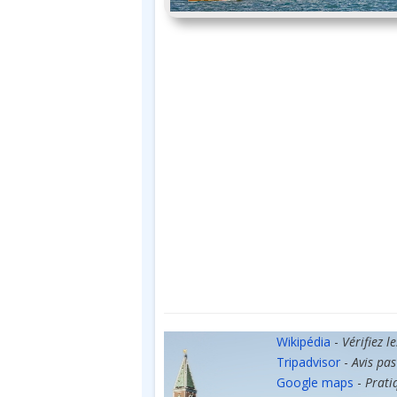
Wikipédia
-
Vérifiez l
Tripadvisor
-
Avis pas
Google maps
-
Prati