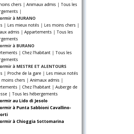
moins chers
|
Animaux admis
|
Tous les
rgements
|
ormir à MURANO
ls
|
Les mieux notés
|
Les moins chers
|
aux admis
|
Appartements
|
Tous les
rgements
ormir à BURANO
rtements
|
Chez l'habitant
|
Tous les
rgements
ormir à MESTRE ET ALENTOURS
ls
|
Proche de la gare
|
Les mieux notés
 moins chers
|
Animaux admis
|
rtements
|
Chez l'habitant
|
Auberge de
esse
|
Tous les hébergements
ormir au Lido di Jesolo
ormir à Punta Sabbioni Cavallino-
orti
ormir à Chioggia Sottomarina