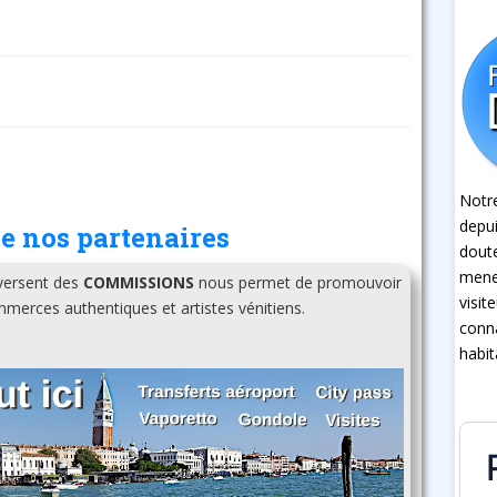
Notre
depui
e nos partenaires
dout
mener
 versent des
COMMISSIONS
nous permet de promouvoir
visit
erces authentiques et artistes vénitiens.
conna
habit