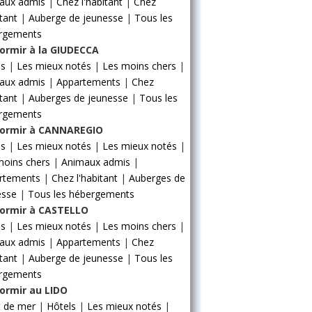
aux admis
|
Chez l'habitant
|
Chez
itant
|
Auberge de jeunesse
|
Tous les
rgements
ormir à la GIUDECCA
ls
|
Les mieux notés
|
Les moins chers
|
aux admis
|
Appartements
|
Chez
itant
|
Auberges de jeunesse
|
Tous les
rgements
ormir à CANNAREGIO
ls
|
Les mieux notés
|
Les mieux notés
|
moins chers
|
Animaux admis
|
rtements
|
Chez l'habitant
|
Auberges de
esse
|
Tous les hébergements
ormir à CASTELLO
ls
|
Les mieux notés
|
Les moins chers
|
aux admis
|
Appartements
|
Chez
itant
|
Auberge de jeunesse
|
Tous les
rgements
ormir au LIDO
t de mer
|
Hôtels
|
Les mieux notés
|