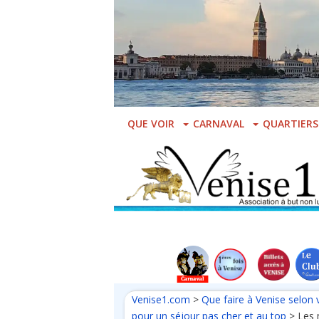
Skip
to
main
content
QUE VOIR
CARNAVAL
QUARTIERS
Venise1.com
>
Que faire à Venise selon 
pour un séjour pas cher et au top
>
Les 