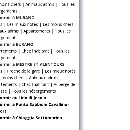
moins chers
|
Animaux admis
|
Tous les
rgements
|
ormir à MURANO
ls
|
Les mieux notés
|
Les moins chers
|
aux admis
|
Appartements
|
Tous les
rgements
ormir à BURANO
rtements
|
Chez l'habitant
|
Tous les
rgements
ormir à MESTRE ET ALENTOURS
ls
|
Proche de la gare
|
Les mieux notés
 moins chers
|
Animaux admis
|
rtements
|
Chez l'habitant
|
Auberge de
esse
|
Tous les hébergements
ormir au Lido di Jesolo
ormir à Punta Sabbioni Cavallino-
orti
ormir à Chioggia Sottomarina