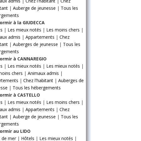
aux admis
|
Chez l'habitant
|
Chez
itant
|
Auberge de jeunesse
|
Tous les
rgements
ormir à la GIUDECCA
ls
|
Les mieux notés
|
Les moins chers
|
aux admis
|
Appartements
|
Chez
itant
|
Auberges de jeunesse
|
Tous les
rgements
ormir à CANNAREGIO
ls
|
Les mieux notés
|
Les mieux notés
|
moins chers
|
Animaux admis
|
rtements
|
Chez l'habitant
|
Auberges de
esse
|
Tous les hébergements
ormir à CASTELLO
ls
|
Les mieux notés
|
Les moins chers
|
aux admis
|
Appartements
|
Chez
itant
|
Auberge de jeunesse
|
Tous les
rgements
ormir au LIDO
t de mer
|
Hôtels
|
Les mieux notés
|