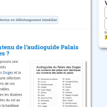
Venise en téléchargement immédiat
ntenu de l’audioguide Palais
es ?
oposons une
oints
es Doges
et la
 une sélection
ens de ces
rables.
es les dizaines
ées du sol au
la basilique