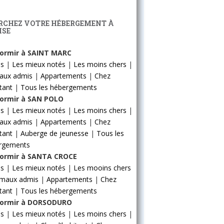
RCHEZ VOTRE HÉBERGEMENT À
ISE
ormir à SAINT MARC
ls
|
Les mieux notés
|
Les moins chers
|
aux admis
|
Appartements
|
Chez
itant
|
Tous les hébergements
ormir à SAN POLO
ls
|
Les mieux notés
|
Les moins chers
|
aux admis
|
Appartements
|
Chez
itant
|
Auberge de jeunesse
|
Tous les
rgements
ormir à SANTA CROCE
ls
|
Les mieux notés
|
Les mooins chers
imaux admis
|
Appartements
|
Chez
itant
|
Tous les hébergements
ormir à DORSODURO
ls
|
Les mieux notés
|
Les moins chers
|