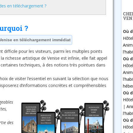
des en téléchargement ?
CHE
VEN
urquoi ?
Où d
Hôte
Venise en téléchargement immédiat
Anim
t difficile pour les visiteurs, parmi les multiples points
l'hab
la richesse artistique de Venise est infinie, elle fait appel
Où d
certaines techniques, à des notions très pointues dans
Hôte
Anim
oix de visiter l’essentiel en suivant la sélection que nous
l'hab
 disposerez d’informations concrètes et compréhensibles
hébe
Où d
Hôte
rgeables
|
An
tes,
l'hab
Où d
rtie des
Hôte