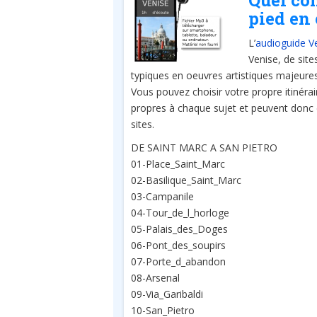
Quel co
pied en 
L’
audioguide Ve
Venise, de site
typiques en oeuvres artistiques majeures
Vous pouvez choisir votre propre itinéra
propres à chaque sujet et peuvent donc 
sites.
DE SAINT MARC A SAN PIETRO
01-Place_Saint_Marc
02-Basilique_Saint_Marc
03-Campanile
04-Tour_de_l_horloge
05-Palais_des_Doges
06-Pont_des_soupirs
07-Porte_d_abandon
08-Arsenal
09-Via_Garibaldi
10-San_Pietro