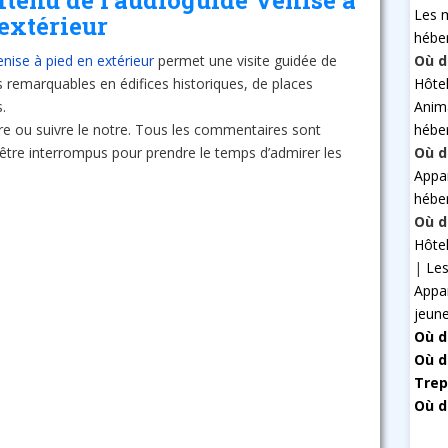
ntenu de l’audioguide Venise à
Les 
extérieur
hébe
Où d
nise à pied en extérieur
permet une visite guidée de
Hôte
s remarquables en édifices historiques, de places
Anim
.
hébe
ire ou suivre le notre. Tous les commentaires sont
Où d
être interrompus pour prendre le temps d’admirer les
Appa
hébe
Où d
Hôte
|
Les
Appa
jeun
Où d
Où d
Trep
Où d