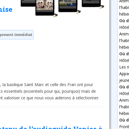
Anim
l'hab
nise
hébe
Où d
Hôte
Anim
rgement immédiat
l'hab
hébe
Où d
Hôte
Les 
Appa
jeun
la basilique Saint Marc et celle des Frari ont pour
Où d
s essentiels (essentiels pour qui, pourquoi) mais de
Hôte
t valoriser ce que nous vous aiderons à sélectionner.
Anim
l'hab
hébe
Où d
Fron