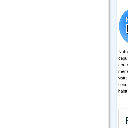
Notre
depui
dout
mener
visit
conna
habit