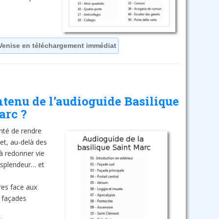
Venise en téléchargement immédiat
ntenu de l’audioguide Basilique
arc ?
nté de rendre
 et, au-delà des
 à redonner vie
r splendeur… et
es face aux
 façades