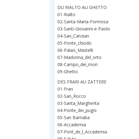
DU RIALTO AU GHETTO
01-Rialto
02-Santa-Maria-Formosa
03-Santi-Giovanni-e-Paolo
04-San_Canzian
05-Ponte_chiodo
06-Palais_Mastelli
07-Madonna_del_orto
08-Campo_dei_mori
09-Ghetto
DES FRARI AU ZATTERE
01-Frari
02-San_Rocco
03-Santa_Margherita
04-Ponte_dei_pugni
05-San Barnaba
06-Accademia
07-Pont_de_l_Accademia
08-Salute