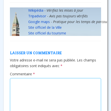
Wikipédia
-
Vérifiez les mises à jour
Tripadvisor
-
Avis pas toujours vérifiés
Google maps
-
Pratique pour les temps de parcours
Site officiel de la Ville
Site officiel du tourisme
LAISSER UN COMMENTAIRE
Votre adresse e-mail ne sera pas publiée.
Les champs
obligatoires sont indiqués avec
*
Commentaire
*