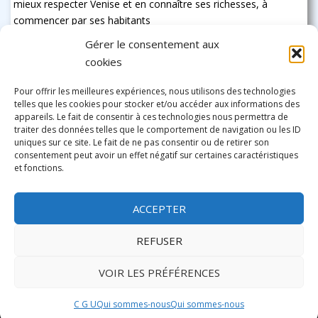
mieux respecter Venise et en connaître ses richesses, à
commencer par ses habitants
Gérer le consentement aux
cookies
Pour offrir les meilleures expériences, nous utilisons des technologies
telles que les cookies pour stocker et/ou accéder aux informations des
appareils. Le fait de consentir à ces technologies nous permettra de
traiter des données telles que le comportement de navigation ou les ID
uniques sur ce site. Le fait de ne pas consentir ou de retirer son
consentement peut avoir un effet négatif sur certaines caractéristiques
et fonctions.
ACCEPTER
REFUSER
VOIR LES PRÉFÉRENCES
This site is protected by recaptcha and the Google
Privacy Policy
and
Terms of Service
C G U
Qui sommes-nous
Qui sommes-nous
Thème par
Colorlib
. Propulsé par
WordPress
apply.