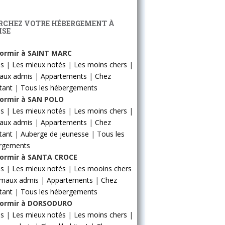
RCHEZ VOTRE HÉBERGEMENT À
ISE
ormir à SAINT MARC
ls
|
Les mieux notés
|
Les moins chers
|
aux admis
|
Appartements
|
Chez
itant
|
Tous les hébergements
ormir à SAN POLO
ls
|
Les mieux notés
|
Les moins chers
|
aux admis
|
Appartements
|
Chez
itant
|
Auberge de jeunesse
|
Tous les
rgements
ormir à SANTA CROCE
ls
|
Les mieux notés
|
Les mooins chers
imaux admis
|
Appartements
|
Chez
itant
|
Tous les hébergements
ormir à DORSODURO
ls
|
Les mieux notés
|
Les moins chers
|