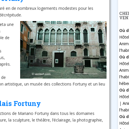
guré en de nombreux logements modestes pour les
CHE
décrépitude.
VEN
eta une
Où d
s
Hôte
le de
Anim
l'hab
s
Où d
us,
Hôte
après.
Anim
l'hab
e de
hébe
on artistique, un musée des collections Fortuny et un lieu
Où d
Hôte
lais Fortuny
|
An
l'hab
ections de Mariano Fortuny dans tous les domaines
Où d
ture, la sculpture, le théâtre, l’éclairage, la photographie,
Hôte