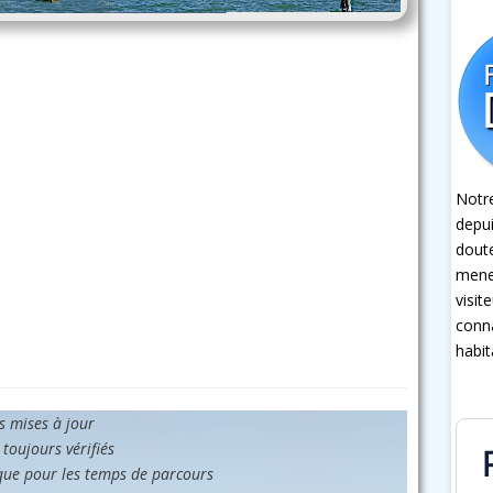
Notre
depui
dout
mener
visit
conna
habit
es mises à jour
 toujours vérifiés
que pour les temps de parcours