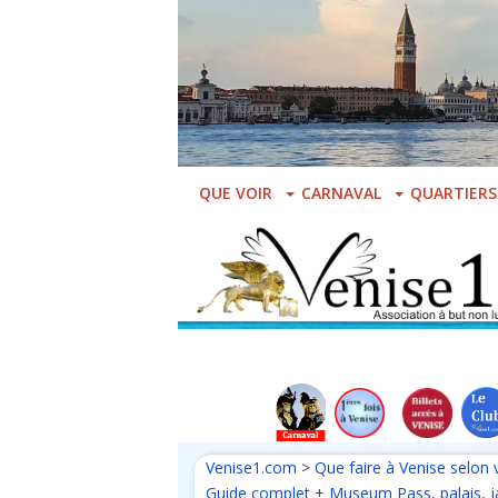
Skip
to
main
content
QUE VOIR
CARNAVAL
QUARTIERS
Venise1.com
>
Que faire à Venise selon 
Guide complet + Museum Pass, palais, ja