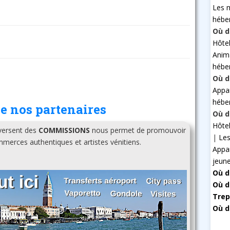
Les 
hébe
Où d
Hôte
Anim
hébe
Où d
Appa
hébe
e nos partenaires
Où d
Hôte
 versent des
COMMISSIONS
nous permet de promouvoir
|
Les
erces authentiques et artistes vénitiens.
Appa
jeun
Où d
Où d
Trep
Où d