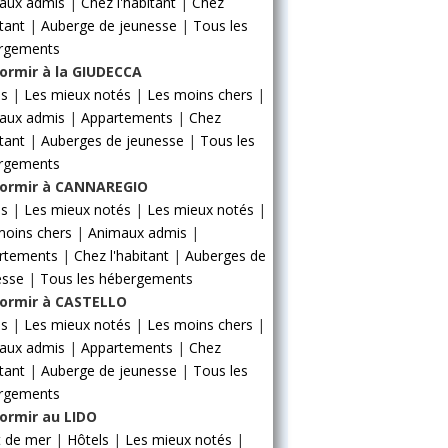
aux admis
|
Chez l'habitant
|
Chez
itant
|
Auberge de jeunesse
|
Tous les
rgements
ormir à la GIUDECCA
ls
|
Les mieux notés
|
Les moins chers
|
aux admis
|
Appartements
|
Chez
itant
|
Auberges de jeunesse
|
Tous les
rgements
ormir à CANNAREGIO
ls
|
Les mieux notés
|
Les mieux notés
|
moins chers
|
Animaux admis
|
rtements
|
Chez l'habitant
|
Auberges de
esse
|
Tous les hébergements
ormir à CASTELLO
ls
|
Les mieux notés
|
Les moins chers
|
aux admis
|
Appartements
|
Chez
itant
|
Auberge de jeunesse
|
Tous les
rgements
ormir au LIDO
t de mer
|
Hôtels
|
Les mieux notés
|