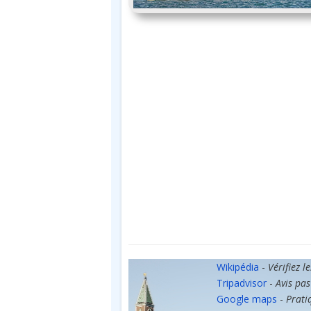
Wikipédia
-
Vérifiez l
Tripadvisor
-
Avis pas
Google maps
-
Prati