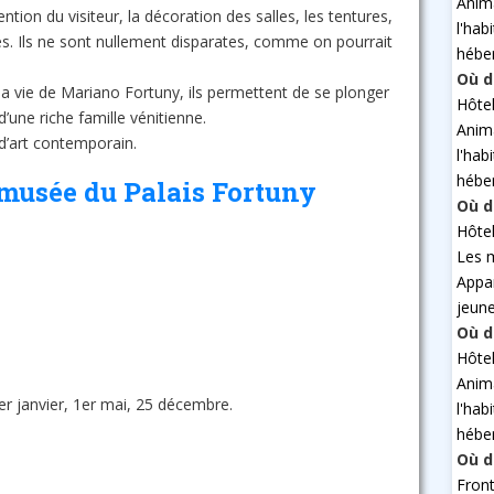
Anim
ention du visiteur, la décoration des salles, les tentures,
l'hab
sés. Ils ne sont nullement disparates, comme on pourrait
hébe
Où d
e la vie de Mariano Fortuny, ils permettent de se plonger
Hôte
’une riche famille vénitienne.
Anim
d’art contemporain.
l'hab
hébe
e musée du Palais Fortuny
Où d
Hôte
Les 
Appa
jeun
Où d
Hôte
Anim
er janvier, 1er mai, 25 décembre.
l'hab
hébe
Où d
Fron