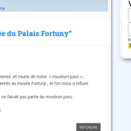
sme
ée du Palais Fortuny”
venise ,et munis de notre » muséum pass » ,
tés au musée Fortuny , et l’on nous a refusé
ne faisait pas partie du muséum pass .
e
RÉPONDRE