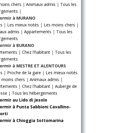
moins chers
|
Animaux admis
|
Tous les
rgements
|
ormir à MURANO
ls
|
Les mieux notés
|
Les moins chers
|
aux admis
|
Appartements
|
Tous les
rgements
ormir à BURANO
rtements
|
Chez l'habitant
|
Tous les
rgements
ormir à MESTRE ET ALENTOURS
ls
|
Proche de la gare
|
Les mieux notés
 moins chers
|
Animaux admis
|
rtements
|
Chez l'habitant
|
Auberge de
esse
|
Tous les hébergements
ormir au Lido di Jesolo
ormir à Punta Sabbioni Cavallino-
orti
ormir à Chioggia Sottomarina