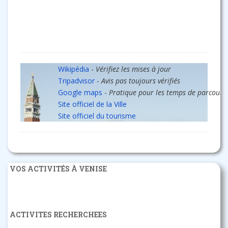
Wikipédia
-
Vérifiez les mises à jour
Tripadvisor
-
Avis pas toujours vérifiés
Google maps
-
Pratique pour les temps de parcours
Site officiel de la Ville
Site officiel du tourisme
VOS ACTIVITÉS À VENISE
ACTIVITES RECHERCHEES