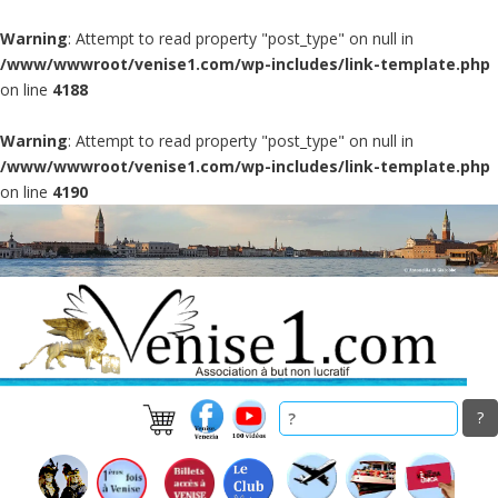
Warning
: Attempt to read property "post_type" on null in
/www/wwwroot/venise1.com/wp-includes/link-template.php
on line
4188
Warning
: Attempt to read property "post_type" on null in
/www/wwwroot/venise1.com/wp-includes/link-template.php
on line
4190
Skip
to
main
content