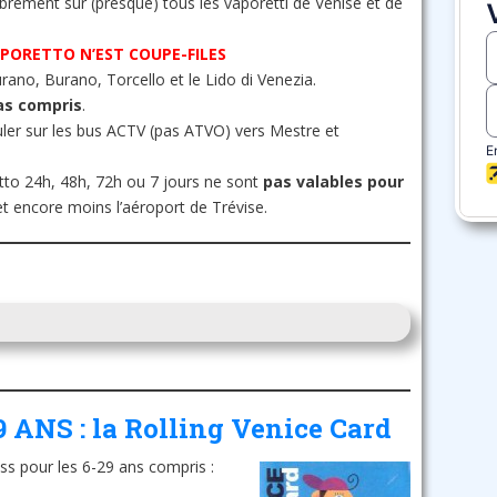
librement sur (presque) tous les vaporetti de Venise et de
APORETTO N’EST COUPE-FILES
ano, Burano, Torcello et le Lido di Venezia.
as compris
.
uler sur les bus ACTV (pas ATVO) vers Mestre et
retto 24h, 48h, 72h ou 7 jours ne sont
pas valables pour
t encore moins l’aéroport de Trévise.
ANS : la Rolling Venice Card
ass pour les 6-29 ans compris :