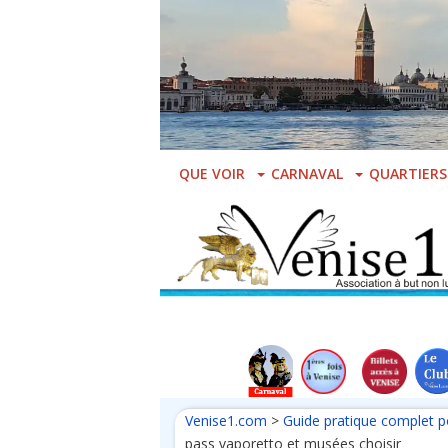
Skip
to
main
content
QUE VOIR
CARNAVAL
QUARTIERS
Venise1.com
>
Guide pratique complet p
pass vaporetto et musées choisir