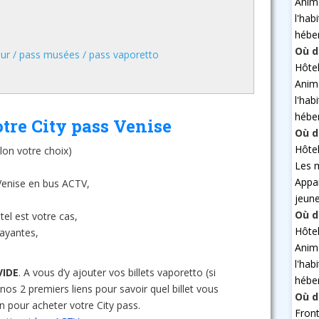
Anim
l'hab
hébe
Où d
our / pass musées / pass vaporetto
Hôte
Anim
l'hab
hébe
otre City pass Venise
Où d
Hôte
lon votre choix)
Les 
Appa
Venise en bus ACTV,
jeun
Où d
tel est votre cas,
Hôte
payantes,
Anim
l'hab
VIDE
. A vous d’y ajouter vos billets vaporetto (si
hébe
 nos 2 premiers liens pour savoir quel billet vous
Où d
en pour acheter votre City pass.
Fron