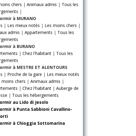
moins chers
|
Animaux admis
|
Tous les
rgements
|
ormir à MURANO
ls
|
Les mieux notés
|
Les moins chers
|
aux admis
|
Appartements
|
Tous les
rgements
ormir à BURANO
rtements
|
Chez l'habitant
|
Tous les
rgements
ormir à MESTRE ET ALENTOURS
ls
|
Proche de la gare
|
Les mieux notés
 moins chers
|
Animaux admis
|
rtements
|
Chez l'habitant
|
Auberge de
esse
|
Tous les hébergements
ormir au Lido di Jesolo
ormir à Punta Sabbioni Cavallino-
orti
ormir à Chioggia Sottomarina