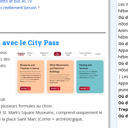
retto et bus ACTV
Les 
s réellement besoin
?
hébe
Où d
Hôte
Anim
hébe
avec le City Pass
Où d
Appa
vous
hébe
es des
Où d
lets
Hôte
|
Les
Appa
jeun
Où d
uit
Où d
plusieurs formules au choix :
Trep
St. Mark’s Square Museums, comprend uniquement le
Où d
 la place Saint Marc (Correr + archéologique,