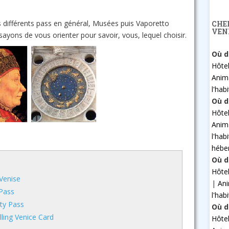
 différents pass en général, Musées puis Vaporetto
CHE
VEN
yons de vous orienter pour savoir, vous, lequel choisir.
Où d
Hôte
Anim
l'hab
Où d
Hôte
Anim
l'hab
hébe
Où d
Hôte
 Venise
|
An
 Pass
l'hab
ty Pass
Où d
ling Venice Card
Hôte