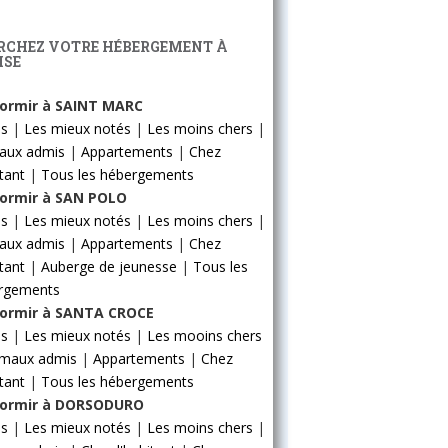
RCHEZ VOTRE HÉBERGEMENT À
ISE
ormir à SAINT MARC
ls
|
Les mieux notés
|
Les moins chers
|
aux admis
|
Appartements
|
Chez
itant
|
Tous les hébergements
ormir à SAN POLO
ls
|
Les mieux notés
|
Les moins chers
|
aux admis
|
Appartements
|
Chez
itant
|
Auberge de jeunesse
|
Tous les
rgements
ormir à SANTA CROCE
ls
|
Les mieux notés
|
Les mooins chers
imaux admis
|
Appartements
|
Chez
itant
|
Tous les hébergements
ormir à DORSODURO
ls
|
Les mieux notés
|
Les moins chers
|