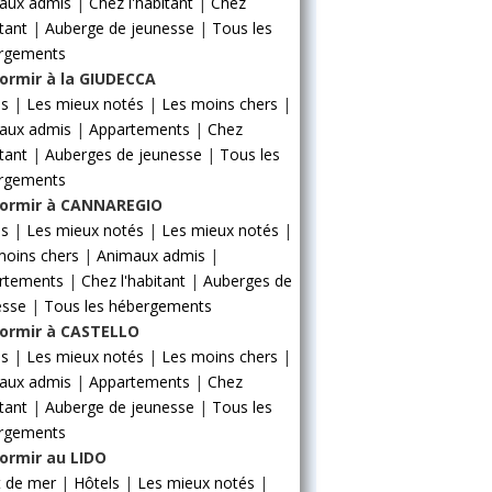
aux admis
|
Chez l'habitant
|
Chez
itant
|
Auberge de jeunesse
|
Tous les
rgements
ormir à la GIUDECCA
ls
|
Les mieux notés
|
Les moins chers
|
aux admis
|
Appartements
|
Chez
itant
|
Auberges de jeunesse
|
Tous les
rgements
ormir à CANNAREGIO
ls
|
Les mieux notés
|
Les mieux notés
|
moins chers
|
Animaux admis
|
rtements
|
Chez l'habitant
|
Auberges de
esse
|
Tous les hébergements
ormir à CASTELLO
ls
|
Les mieux notés
|
Les moins chers
|
aux admis
|
Appartements
|
Chez
itant
|
Auberge de jeunesse
|
Tous les
rgements
ormir au LIDO
t de mer
|
Hôtels
|
Les mieux notés
|