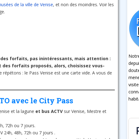
usées de la ville de Venise
, et non des moindres. Voir les
ge.
Notre
 des forfaits, pas inintéressants, mais attention :
depui
nt des forfaits proposés, alors, choisissez vous-
dout
 répétons : le Pass Venise est une carte vide. A vous de
mener
visit
conna
O avec le City Pass
habit
nise et la lagune
et bus ACTV
sur Venise, Mestre et
8h, 72h ou 7 jours.
 24h, 48h, 72h ou 7 jours .