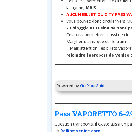
Ces billets permettent de circuler 
la lagune,
MAIS :
AUCUN BILLET OU CITY PASS V
Vous pouvez donc circuler vers Mur
–
Chioggia et Fusina ne sont p
Ces pass permettent aussi de circ
Marghera, ainsi que sur le tram.
– Mais attention, les billets vapo
rejoindre l’aéroport de Venise
e
Powered by
GetYourGuide
Pass VAPORETTO 6-29 
Question transports, il existe aussi un p
La
Rolling venice card
.