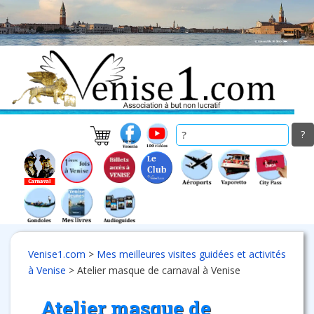
Skip
to
main
content
Venise1.com
>
Mes meilleures visites guidées et activités
à Venise
>
Atelier masque de carnaval à Venise
Atelier masque de