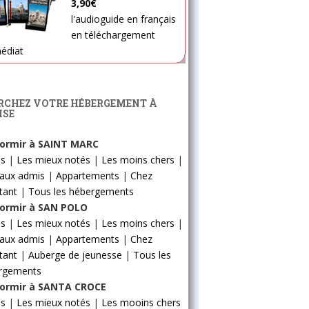
3,90€
l'audioguide en français
en téléchargement
édiat
RCHEZ VOTRE HÉBERGEMENT À
ISE
ormir à SAINT MARC
ls
|
Les mieux notés
|
Les moins chers
|
aux admis
|
Appartements
|
Chez
itant
|
Tous les hébergements
ormir à SAN POLO
ls
|
Les mieux notés
|
Les moins chers
|
aux admis
|
Appartements
|
Chez
itant
|
Auberge de jeunesse
|
Tous les
rgements
ormir à SANTA CROCE
ls
|
Les mieux notés
|
Les mooins chers