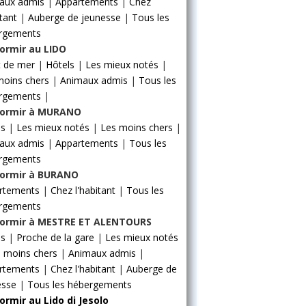
aux admis
|
Appartements
|
Chez
itant
|
Auberge de jeunesse
|
Tous les
rgements
ormir au LIDO
t de mer
|
Hôtels
|
Les mieux notés
|
moins chers
|
Animaux admis
|
Tous les
rgements
|
ormir à MURANO
ls
|
Les mieux notés
|
Les moins chers
|
aux admis
|
Appartements
|
Tous les
rgements
ormir à BURANO
rtements
|
Chez l'habitant
|
Tous les
rgements
ormir à MESTRE ET ALENTOURS
ls
|
Proche de la gare
|
Les mieux notés
 moins chers
|
Animaux admis
|
rtements
|
Chez l'habitant
|
Auberge de
esse
|
Tous les hébergements
ormir au Lido di Jesolo