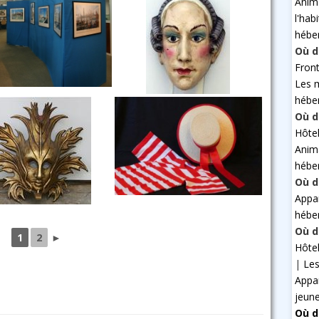
Anim
l'hab
hébe
Où d
Fron
Les 
hébe
Où d
Hôte
Anim
hébe
Où d
Appa
hébe
Où d
1
2
►
Hôte
|
Les
Appa
jeun
Où d