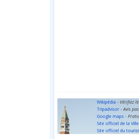
Wikipédia
-
Vérifiez l
Tripadvisor
-
Avis pas
Google maps
-
Prati
Site officiel de la Ville
Site officiel du touri