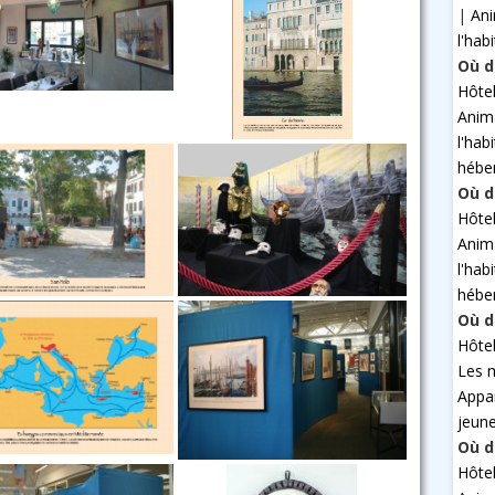
|
An
l'hab
Où d
Hôte
Anim
l'hab
hébe
Où d
Hôte
Anim
l'hab
hébe
Où d
Hôte
Les 
Appa
jeun
Où d
Hôte