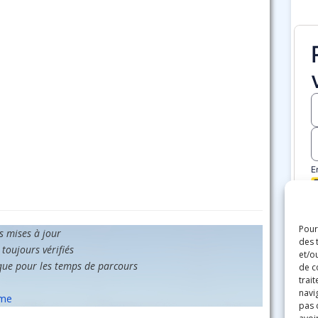
Pour
es mises à jour
des 
 toujours vérifiés
et/o
que pour les temps de parcours
de c
trai
navig
sme
pas 