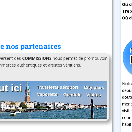
Où d
Trep
Où d
e nos partenaires
 versent des
COMMISSIONS
nous permet de promouvoir
erces authentiques et artistes vénitiens.
Notre
depui
dout
mener
visit
conna
habit