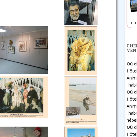
imm
CHE
VEN
Où d
Hôte
Anim
l'hab
Où d
Hôte
Anim
l'hab
hébe
Où d
Hôte