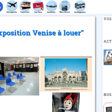
VOS
position Venise à louer"
ACT
NOS