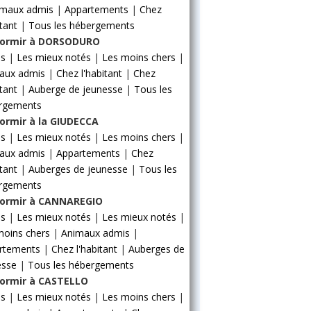
imaux admis
|
Appartements
|
Chez
itant
|
Tous les hébergements
ormir à DORSODURO
ls
|
Les mieux notés
|
Les moins chers
|
aux admis
|
Chez l'habitant
|
Chez
itant
|
Auberge de jeunesse
|
Tous les
rgements
ormir à la GIUDECCA
ls
|
Les mieux notés
|
Les moins chers
|
aux admis
|
Appartements
|
Chez
itant
|
Auberges de jeunesse
|
Tous les
rgements
ormir à CANNAREGIO
ls
|
Les mieux notés
|
Les mieux notés
|
moins chers
|
Animaux admis
|
rtements
|
Chez l'habitant
|
Auberges de
esse
|
Tous les hébergements
ormir à CASTELLO
ls
|
Les mieux notés
|
Les moins chers
|