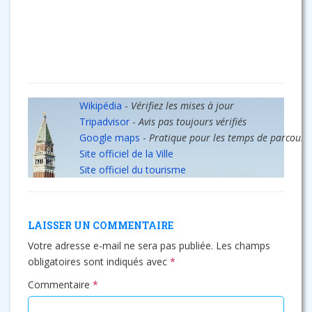
Wikipédia
-
Vérifiez les mises à jour
Tripadvisor
-
Avis pas toujours vérifiés
Google maps
-
Pratique pour les temps de parcours
Site officiel de la Ville
Site officiel du tourisme
LAISSER UN COMMENTAIRE
Votre adresse e-mail ne sera pas publiée.
Les champs
obligatoires sont indiqués avec
*
Commentaire
*