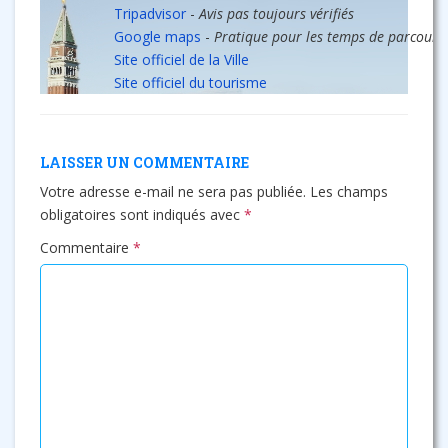
Tripadvisor
-
Avis pas toujours vérifiés
Google maps
-
Pratique pour les temps de parcours
Site officiel de la Ville
Site officiel du tourisme
LAISSER UN COMMENTAIRE
Votre adresse e-mail ne sera pas publiée.
Les champs
obligatoires sont indiqués avec
*
Commentaire
*