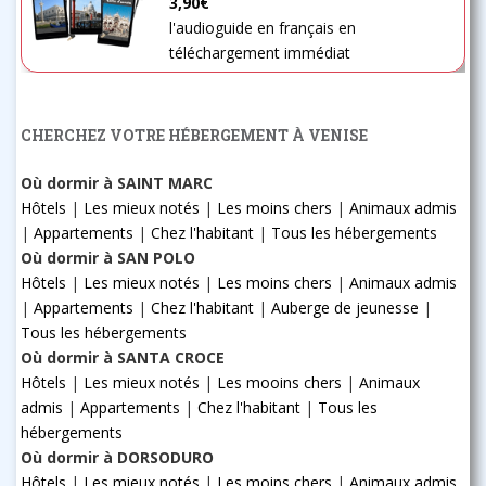
3,90€
l'audioguide en français en
téléchargement immédiat
CHERCHEZ VOTRE HÉBERGEMENT À VENISE
Où dormir à SAINT MARC
Hôtels
|
Les mieux notés
|
Les moins chers
|
Animaux admis
|
Appartements
|
Chez l'habitant
|
Tous les hébergements
Où dormir à SAN POLO
Hôtels
|
Les mieux notés
|
Les moins chers
|
Animaux admis
|
Appartements
|
Chez l'habitant
|
Auberge de jeunesse
|
Tous les hébergements
Où dormir à SANTA CROCE
Hôtels
|
Les mieux notés
|
Les mooins chers
|
Animaux
admis
|
Appartements
|
Chez l'habitant
|
Tous les
hébergements
Où dormir à DORSODURO
Hôtels
|
Les mieux notés
|
Les moins chers
|
Animaux admis