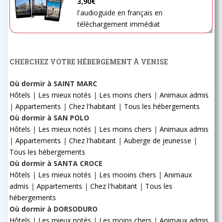
3,90€
l'audioguide en français en
téléchargement immédiat
CHERCHEZ VOTRE HÉBERGEMENT À VENISE
Où dormir à SAINT MARC
Hôtels
|
Les mieux notés
|
Les moins chers
|
Animaux admis
|
Appartements
|
Chez l'habitant
|
Tous les hébergements
Où dormir à SAN POLO
Hôtels
|
Les mieux notés
|
Les moins chers
|
Animaux admis
|
Appartements
|
Chez l'habitant
|
Auberge de jeunesse
|
Tous les hébergements
Où dormir à SANTA CROCE
Hôtels
|
Les mieux notés
|
Les mooins chers
|
Animaux
admis
|
Appartements
|
Chez l'habitant
|
Tous les
hébergements
Où dormir à DORSODURO
Hôtels
|
Les mieux notés
|
Les moins chers
|
Animaux admis