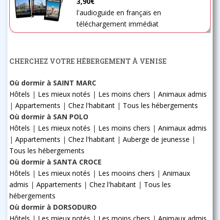
3,90€
l'audioguide en français en
téléchargement immédiat
CHERCHEZ VOTRE HÉBERGEMENT À VENISE
Où dormir à SAINT MARC
Hôtels
|
Les mieux notés
|
Les moins chers
|
Animaux admis
|
Appartements
|
Chez l'habitant
|
Tous les hébergements
Où dormir à SAN POLO
Hôtels
|
Les mieux notés
|
Les moins chers
|
Animaux admis
|
Appartements
|
Chez l'habitant
|
Auberge de jeunesse
|
Tous les hébergements
Où dormir à SANTA CROCE
Hôtels
|
Les mieux notés
|
Les mooins chers
|
Animaux
admis
|
Appartements
|
Chez l'habitant
|
Tous les
hébergements
Où dormir à DORSODURO
Hôtels
|
Les mieux notés
|
Les moins chers
|
Animaux admis