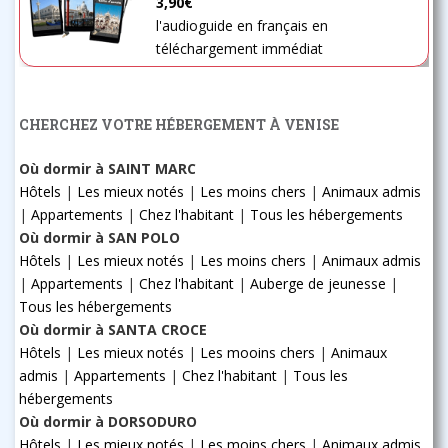
3,90€
l'audioguide en français en
téléchargement immédiat
CHERCHEZ VOTRE HÉBERGEMENT À VENISE
Où dormir à SAINT MARC
Hôtels
|
Les mieux notés
|
Les moins chers
|
Animaux admis
|
Appartements
|
Chez l'habitant
|
Tous les hébergements
Où dormir à SAN POLO
Hôtels
|
Les mieux notés
|
Les moins chers
|
Animaux admis
|
Appartements
|
Chez l'habitant
|
Auberge de jeunesse
|
Tous les hébergements
Où dormir à SANTA CROCE
Hôtels
|
Les mieux notés
|
Les mooins chers
|
Animaux
admis
|
Appartements
|
Chez l'habitant
|
Tous les
hébergements
Où dormir à DORSODURO
Hôtels
|
Les mieux notés
|
Les moins chers
|
Animaux admis