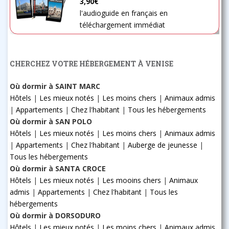
3,90€
l'audioguide en français en
téléchargement immédiat
CHERCHEZ VOTRE HÉBERGEMENT À VENISE
Où dormir à SAINT MARC
Hôtels
|
Les mieux notés
|
Les moins chers
|
Animaux admis
|
Appartements
|
Chez l'habitant
|
Tous les hébergements
Où dormir à SAN POLO
Hôtels
|
Les mieux notés
|
Les moins chers
|
Animaux admis
|
Appartements
|
Chez l'habitant
|
Auberge de jeunesse
|
Tous les hébergements
Où dormir à SANTA CROCE
Hôtels
|
Les mieux notés
|
Les mooins chers
|
Animaux
admis
|
Appartements
|
Chez l'habitant
|
Tous les
hébergements
Où dormir à DORSODURO
Hôtels
|
Les mieux notés
|
Les moins chers
|
Animaux admis