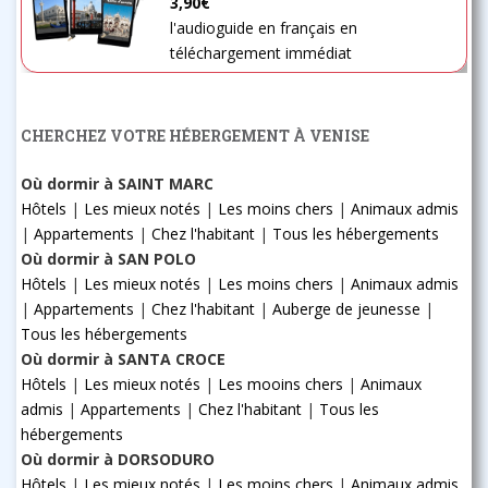
3,90€
l'audioguide en français en
téléchargement immédiat
CHERCHEZ VOTRE HÉBERGEMENT À VENISE
Où dormir à SAINT MARC
Hôtels
|
Les mieux notés
|
Les moins chers
|
Animaux admis
|
Appartements
|
Chez l'habitant
|
Tous les hébergements
Où dormir à SAN POLO
Hôtels
|
Les mieux notés
|
Les moins chers
|
Animaux admis
|
Appartements
|
Chez l'habitant
|
Auberge de jeunesse
|
Tous les hébergements
Où dormir à SANTA CROCE
Hôtels
|
Les mieux notés
|
Les mooins chers
|
Animaux
admis
|
Appartements
|
Chez l'habitant
|
Tous les
hébergements
Où dormir à DORSODURO
Hôtels
|
Les mieux notés
|
Les moins chers
|
Animaux admis