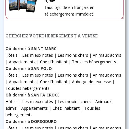
3,90€
l'audioguide en français en
téléchargement immédiat
CHERCHEZ VOTRE HÉBERGEMENT À VENISE
Où dormir à SAINT MARC
Hôtels
|
Les mieux notés
|
Les moins chers
|
Animaux admis
|
Appartements
|
Chez l'habitant
|
Tous les hébergements
Où dormir à SAN POLO
Hôtels
|
Les mieux notés
|
Les moins chers
|
Animaux admis
|
Appartements
|
Chez l'habitant
|
Auberge de jeunesse
|
Tous les hébergements
Où dormir à SANTA CROCE
Hôtels
|
Les mieux notés
|
Les mooins chers
|
Animaux
admis
|
Appartements
|
Chez l'habitant
|
Tous les
hébergements
Où dormir à DORSODURO
Hôtels
|
Les mieux notés
|
Les moins chers
|
Animaux admis