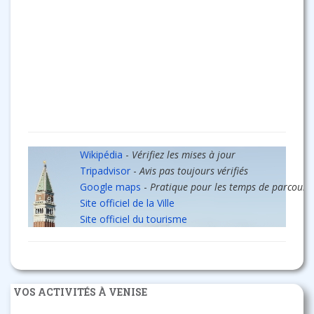
Wikipédia
-
Vérifiez les mises à jour
Tripadvisor
-
Avis pas toujours vérifiés
Google maps
-
Pratique pour les temps de parcours
Site officiel de la Ville
Site officiel du tourisme
VOS ACTIVITÉS À VENISE