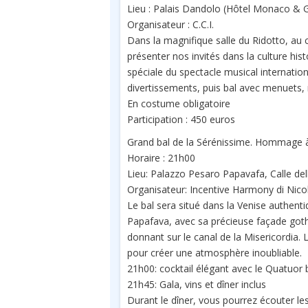
Lieu : Palais Dandolo (Hôtel Monaco & 
Organisateur : C.C.I.
Dans la magnifique salle du Ridotto, au 
présenter nos invités dans la culture his
spéciale du spectacle musical internation
divertissements, puis bal avec menuets,
En costume obligatoire
Participation : 450 euros
Grand bal de la Sérénissime. Hommage à
Horaire : 21h00
Lieu: Palazzo Pesaro Papavafa, Calle de
Organisateur: Incentive Harmony di Nico
Le bal sera situé dans la Venise authent
Papafava, avec sa précieuse façade goth
donnant sur le canal de la Misericordia. 
pour créer une atmosphère inoubliable.
21h00: cocktail élégant avec le Quatuor
21h45: Gala, vins et dîner inclus
Durant le dîner, vous pourrez écouter le