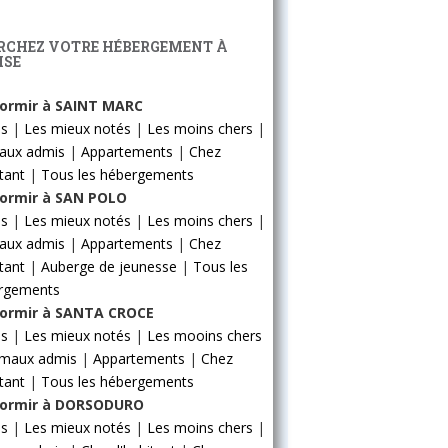
RCHEZ VOTRE HÉBERGEMENT À
ISE
ormir à SAINT MARC
ls
|
Les mieux notés
|
Les moins chers
|
aux admis
|
Appartements
|
Chez
itant
|
Tous les hébergements
ormir à SAN POLO
ls
|
Les mieux notés
|
Les moins chers
|
aux admis
|
Appartements
|
Chez
itant
|
Auberge de jeunesse
|
Tous les
rgements
ormir à SANTA CROCE
ls
|
Les mieux notés
|
Les mooins chers
imaux admis
|
Appartements
|
Chez
itant
|
Tous les hébergements
ormir à DORSODURO
ls
|
Les mieux notés
|
Les moins chers
|