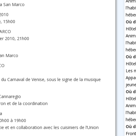
Anim
zza San Marco
l'hab
2010
hébe
0, 15h00
Où d
Hôte
MARCO
Anim
ier 2010, 21h00
l'hab
hébe
San Marco
Où d
Hôte
CO
Les 
Appa
0 du Carnaval de Venise, sous le signe de la musique
jeun
Où d
 Cannaregio
Hôte
iron et de la coordination
Anim
l'hab
a
hébe
10h00 à 19h00
Où d
e et en collaboration avec les cuisiniers de l’Union
Fron