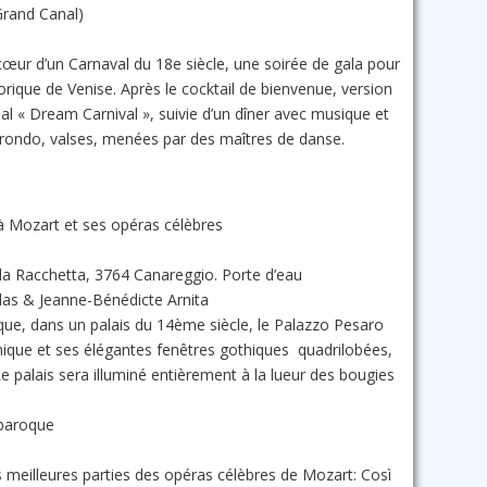
Grand Canal)
cœur d’un Carnaval du 18e siècle, une soirée de gala pour
torique de Venise. Après le cocktail de bienvenue, version
al « Dream Carnival », suivie d’un dîner avec musique et
 rondo, valses, menées par des maîtres de danse.
 Mozart et ses opéras célèbres
lla Racchetta, 3764 Canareggio. Porte d’eau
las & Jeanne-Bénédicte Arnita
ique, dans un palais du 14ème siècle, le Palazzo Pesaro
ique et ses élégantes fenêtres gothiques quadrilobées,
Le palais sera illuminé entièrement à la lueur des bougies
 baroque
s meilleures parties des opéras célèbres de Mozart: Così