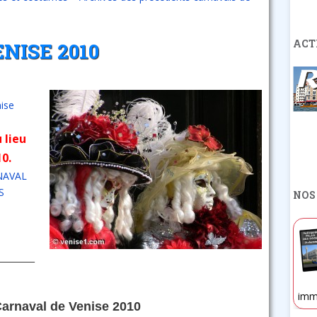
ACT
NISE 2010
nise
 lieu
10.
NAVAL
S
NOS
_________
imm
arnaval de Venise 2010