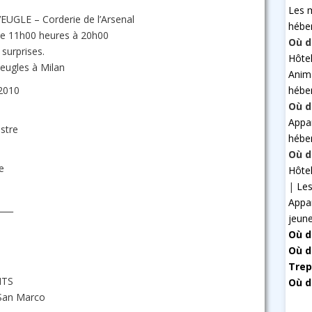
Les 
GLE – Corderie de l’Arsenal
hébe
de 11h00 heures à 20h00
Où d
surprises.
Hôte
veugles à Milan
Anim
hébe
2010
Où d
Appa
stre
hébe
Où d
e
Hôte
|
Les
Appa
____
jeun
Où d
Où d
Trep
NTS
Où d
 San Marco