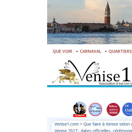
Skip
to
main
content
QUE VOIR
CARNAVAL
QUARTIERS
Venise1.com
>
Que faire à Venise selon 
Venise 2027 : dates officielles, cérémon