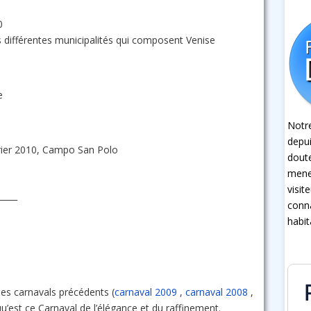
0
es différentes municipalités qui composent Venise
e
Notre
depui
rier 2010, Campo San Polo
dout
mener
visit
_____
conna
habit
les carnavals précédents (
carnaval 2009
,
carnaval 2008
,
’est ce Carnaval de l’élégance et du raffinement.