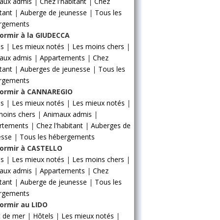
aux admis
|
Chez l'habitant
|
Chez
itant
|
Auberge de jeunesse
|
Tous les
rgements
ormir à la GIUDECCA
ls
|
Les mieux notés
|
Les moins chers
|
aux admis
|
Appartements
|
Chez
itant
|
Auberges de jeunesse
|
Tous les
rgements
ormir à CANNAREGIO
ls
|
Les mieux notés
|
Les mieux notés
|
moins chers
|
Animaux admis
|
rtements
|
Chez l'habitant
|
Auberges de
esse
|
Tous les hébergements
ormir à CASTELLO
ls
|
Les mieux notés
|
Les moins chers
|
aux admis
|
Appartements
|
Chez
itant
|
Auberge de jeunesse
|
Tous les
rgements
ormir au LIDO
t de mer
|
Hôtels
|
Les mieux notés
|