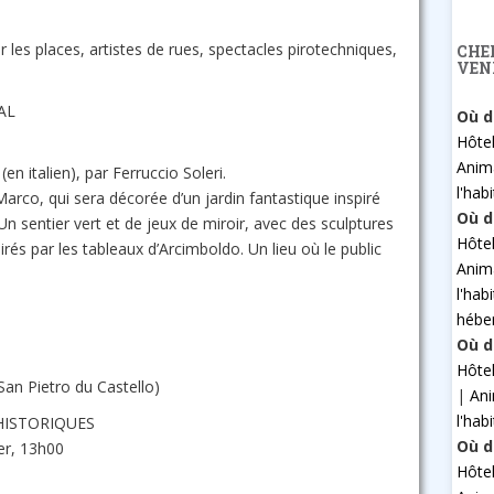
 les places, artistes de rues, spectacles pirotechniques,
CHE
VEN
AL
Où d
Hôte
Anim
en italien), par Ferruccio Soleri.
l'hab
Marco, qui sera décorée d’un jardin fantastique inspiré
Où d
 Un sentier vert et de jeux de miroir, avec des sculptures
Hôte
irés par les tableaux d’Arcimboldo. Un lieu où le public
Anim
l'hab
hébe
Où d
Hôte
San Pietro du Castello)
|
An
l'hab
HISTORIQUES
Où d
er, 13h00
Hôte