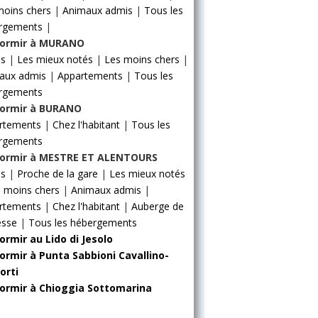
moins chers
|
Animaux admis
|
Tous les
rgements
|
ormir à MURANO
ls
|
Les mieux notés
|
Les moins chers
|
aux admis
|
Appartements
|
Tous les
rgements
ormir à BURANO
rtements
|
Chez l'habitant
|
Tous les
rgements
ormir à MESTRE ET ALENTOURS
ls
|
Proche de la gare
|
Les mieux notés
 moins chers
|
Animaux admis
|
rtements
|
Chez l'habitant
|
Auberge de
esse
|
Tous les hébergements
ormir au Lido di Jesolo
ormir à Punta Sabbioni Cavallino-
orti
ormir à Chioggia Sottomarina