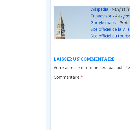
Wikipédia
-
Vérifiez l
Tripadvisor
-
Avis pas
Google maps
-
Prati
Site officiel de la Ville
Site officiel du touri
LAISSER UN COMMENTAIRE
Votre adresse e-mail ne sera pas publiée
Commentaire
*