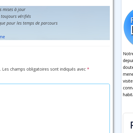
es mises à jour
 toujours vérifiés
que pour les temps de parcours
sme
Notre
depui
dout
.
Les champs obligatoires sont indiqués avec
*
mener
visit
conna
habit