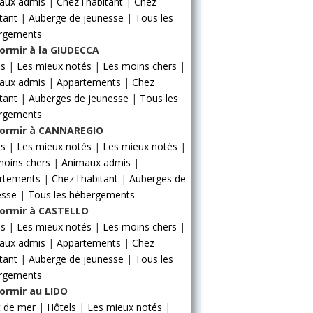
aux admis
|
Chez l'habitant
|
Chez
itant
|
Auberge de jeunesse
|
Tous les
rgements
ormir à la GIUDECCA
ls
|
Les mieux notés
|
Les moins chers
|
aux admis
|
Appartements
|
Chez
itant
|
Auberges de jeunesse
|
Tous les
rgements
ormir à CANNAREGIO
ls
|
Les mieux notés
|
Les mieux notés
|
moins chers
|
Animaux admis
|
rtements
|
Chez l'habitant
|
Auberges de
esse
|
Tous les hébergements
ormir à CASTELLO
ls
|
Les mieux notés
|
Les moins chers
|
aux admis
|
Appartements
|
Chez
itant
|
Auberge de jeunesse
|
Tous les
rgements
ormir au LIDO
t de mer
|
Hôtels
|
Les mieux notés
|