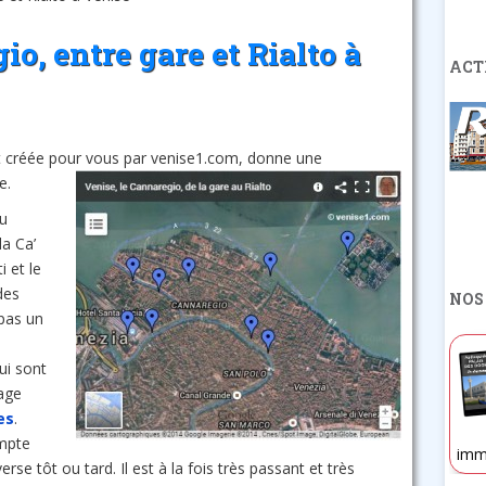
o, entre gare et Rialto à
ACT
t créée pour vous par venise1.com, donne une
e.
du
la Ca’
i et le
des
NOS
 pas un
ui sont
age
es
.
ompte
imm
rse tôt ou tard. Il est à la fois très passant et très