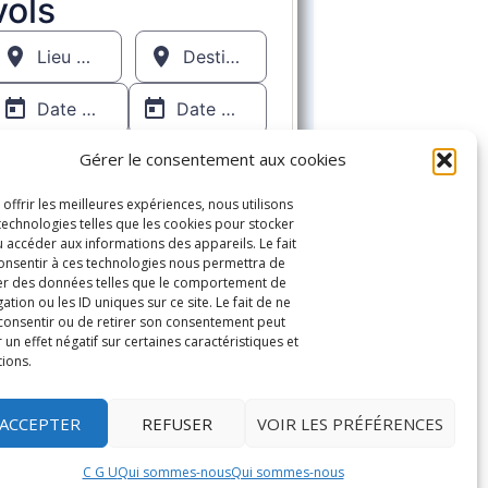
Gérer le consentement aux cookies
 offrir les meilleures expériences, nous utilisons
technologies telles que les cookies pour stocker
u accéder aux informations des appareils. Le fait
onsentir à ces technologies nous permettra de
ter des données telles que le comportement de
ation ou les ID uniques sur ce site. Le fait de ne
consentir ou de retirer son consentement peut
 un effet négatif sur certaines caractéristiques et
tions.
ACCEPTER
REFUSER
VOIR LES PRÉFÉRENCES
Thème par
Colorlib
.
recaptcha and the Google
Privacy Policy
and
Terms of Service
apply.
C G U
Qui sommes-nous
Qui sommes-nous