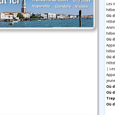
Les 
hébe
Où d
Hôte
Anim
hébe
Où d
Appa
hébe
Où d
Hôte
|
Les
Appa
jeun
Où d
Où d
Trep
Où d