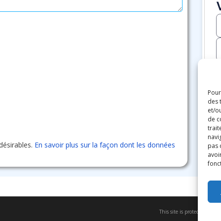
Pour
des 
et/o
de c
trai
navig
ndésirables.
En savoir plus sur la façon dont les données
pas 
avoir
fonc
This site is protected by 