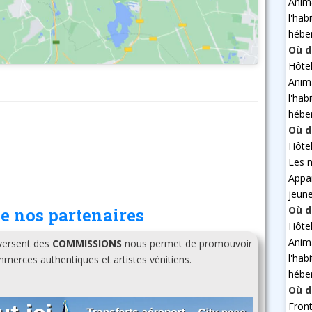
Anim
l'hab
hébe
Où d
Hôte
Anim
l'hab
hébe
Où d
Hôte
Les 
Appa
jeun
Où d
e nos partenaires
Hôte
Anim
 versent des
COMMISSIONS
nous permet de promouvoir
l'hab
erces authentiques et artistes vénitiens.
hébe
Où d
Fron