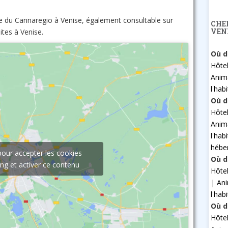
te du Cannaregio à Venise, également consultable sur
CHE
VEN
ites à Venise.
Où d
Hôte
Anim
l'hab
Où d
Hôte
Anim
l'hab
hébe
pour accepter les cookies
Où d
ng et activer ce contenu
Hôte
|
An
l'hab
Où d
Hôte