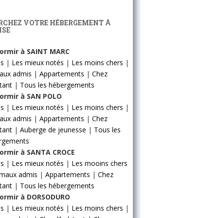
RCHEZ VOTRE HÉBERGEMENT À
ISE
ormir à SAINT MARC
ls
|
Les mieux notés
|
Les moins chers
|
aux admis
|
Appartements
|
Chez
itant
|
Tous les hébergements
ormir à SAN POLO
ls
|
Les mieux notés
|
Les moins chers
|
aux admis
|
Appartements
|
Chez
itant
|
Auberge de jeunesse
|
Tous les
rgements
ormir à SANTA CROCE
ls
|
Les mieux notés
|
Les mooins chers
imaux admis
|
Appartements
|
Chez
itant
|
Tous les hébergements
ormir à DORSODURO
ls
|
Les mieux notés
|
Les moins chers
|