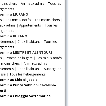
moins chers
|
Animaux admis
|
Tous les
rgements
|
ormir à MURANO
ls
|
Les mieux notés
|
Les moins chers
|
aux admis
|
Appartements
|
Tous les
rgements
ormir à BURANO
rtements
|
Chez l'habitant
|
Tous les
rgements
ormir à MESTRE ET ALENTOURS
ls
|
Proche de la gare
|
Les mieux notés
 moins chers
|
Animaux admis
|
rtements
|
Chez l'habitant
|
Auberge de
esse
|
Tous les hébergements
ormir au Lido di Jesolo
ormir à Punta Sabbioni Cavallino-
orti
ormir à Chioggia Sottomarina