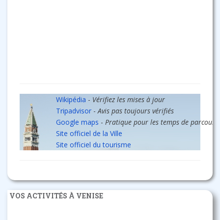
Wikipédia
-
Vérifiez les mises à jour
Tripadvisor
-
Avis pas toujours vérifiés
Google maps
-
Pratique pour les temps de parcours
Site officiel de la Ville
Site officiel du tourisme
VOS ACTIVITÉS À VENISE