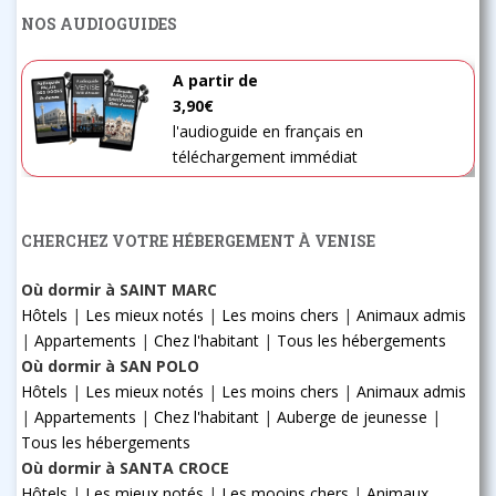
NOS AUDIOGUIDES
A partir de
3,90€
l'audioguide en français en
téléchargement immédiat
CHERCHEZ VOTRE HÉBERGEMENT À VENISE
Où dormir à SAINT MARC
Hôtels
|
Les mieux notés
|
Les moins chers
|
Animaux admis
|
Appartements
|
Chez l'habitant
|
Tous les hébergements
Où dormir à SAN POLO
Hôtels
|
Les mieux notés
|
Les moins chers
|
Animaux admis
|
Appartements
|
Chez l'habitant
|
Auberge de jeunesse
|
Tous les hébergements
Où dormir à SANTA CROCE
Hôtels
|
Les mieux notés
|
Les mooins chers
|
Animaux