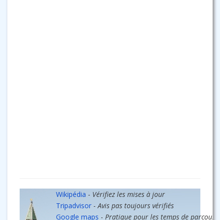
Wikipédia
-
Vérifiez les mises à jour
Tripadvisor
-
Avis pas toujours vérifiés
Google maps
-
Pratique pour les temps de parcours