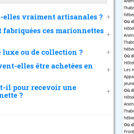
Anim
l'hab
hébe
-elles vraiment artisanales ?
Où d
Hôte
t fabriquées ces marionnettes
Anim
l'hab
hébe
 luxe ou de collection ?
Où d
Hôte
ent-elles être achetées en
Les 
Appa
jeun
-il pour recevoir une
Où d
ette ?
Hôte
Anim
l'hab
hébe
Où d
Fron