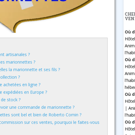
CHE
VEN
Où d
Hôte
Anim
l'hab
nt artisanales ?
Où d
ces marionnettes ?
Hôte
les la marionnette et ses fils ?
Anim
ollection ?
l'hab
e achetées en ligne ?
hébe
re expédiées en Europe ?
Où d
 de stock ?
Hôte
cevoir une commande de marionnette ?
|
An
ttes sont bel et bien de Roberto Comin ?
l'hab
Où d
commission sur ces ventes, pourquoi le faites-vous
Hôte