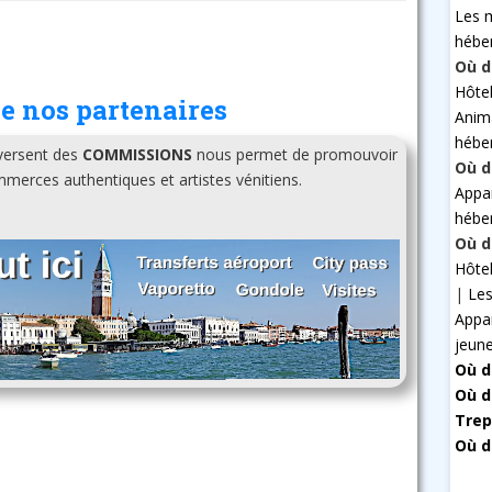
Les 
hébe
Où d
Hôte
e nos partenaires
Anim
hébe
 versent des
COMMISSIONS
nous permet de promouvoir
Où d
erces authentiques et artistes vénitiens.
Appa
hébe
Où d
Hôte
|
Les
Appa
jeun
Où d
Où d
Trep
Où d