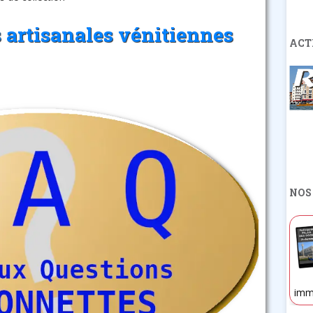
 artisanales vénitiennes
ACT
NOS
imm