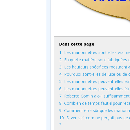
Dans cette page
1.
Les marionnettes sont-elles vraime
2.
En quelle matière sont fabriquées 
3.
Les hauteurs spécifiées mesurent-el
4.
Pourquoi sont-elles de luxe ou de c
5.
Les marionnettes peuvent-elles êtr
6.
Les marionnettes peuvent-elles êt
7.
Roberto Comin a-t-il suffisamment
8.
Combien de temps faut-il pour re
9.
Comment être sûr que les marionne
10.
Si venise1.com ne perçoit pas de 
?