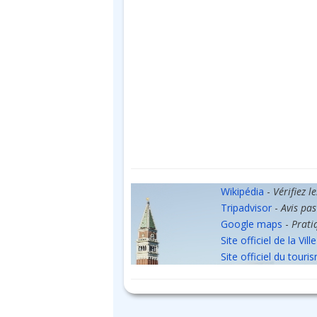
Wikipédia
-
Vérifiez l
Tripadvisor
-
Avis pas
Google maps
-
Prati
Site officiel de la Ville
Site officiel du touri