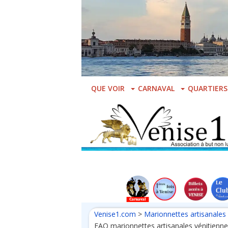
Skip
to
main
content
QUE VOIR
CARNAVAL
QUARTIERS
Venise1.com
>
Marionnettes artisanales
FAQ marionnettes artisanales vénitienne