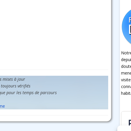
Notre
depui
dout
mener
es mises à jour
visit
 toujours vérifiés
conna
que pour les temps de parcours
habit
sme