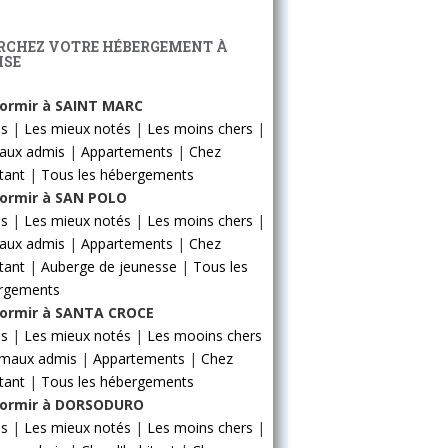
RCHEZ VOTRE HÉBERGEMENT À
ISE
ormir à SAINT MARC
ls
|
Les mieux notés
|
Les moins chers
|
aux admis
|
Appartements
|
Chez
itant
|
Tous les hébergements
ormir à SAN POLO
ls
|
Les mieux notés
|
Les moins chers
|
aux admis
|
Appartements
|
Chez
itant
|
Auberge de jeunesse
|
Tous les
rgements
ormir à SANTA CROCE
ls
|
Les mieux notés
|
Les mooins chers
imaux admis
|
Appartements
|
Chez
itant
|
Tous les hébergements
ormir à DORSODURO
ls
|
Les mieux notés
|
Les moins chers
|