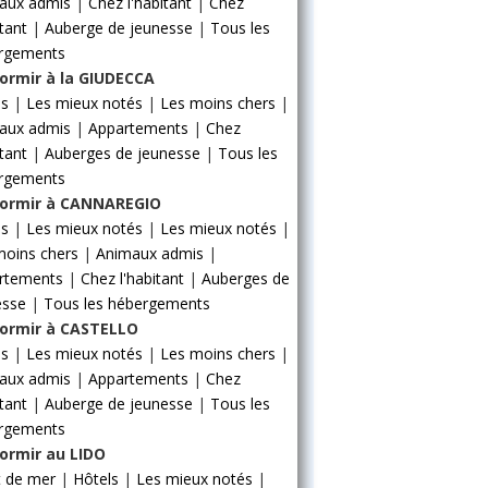
aux admis
|
Chez l'habitant
|
Chez
itant
|
Auberge de jeunesse
|
Tous les
rgements
ormir à la GIUDECCA
ls
|
Les mieux notés
|
Les moins chers
|
aux admis
|
Appartements
|
Chez
itant
|
Auberges de jeunesse
|
Tous les
rgements
ormir à CANNAREGIO
ls
|
Les mieux notés
|
Les mieux notés
|
moins chers
|
Animaux admis
|
rtements
|
Chez l'habitant
|
Auberges de
esse
|
Tous les hébergements
ormir à CASTELLO
ls
|
Les mieux notés
|
Les moins chers
|
aux admis
|
Appartements
|
Chez
itant
|
Auberge de jeunesse
|
Tous les
rgements
ormir au LIDO
t de mer
|
Hôtels
|
Les mieux notés
|