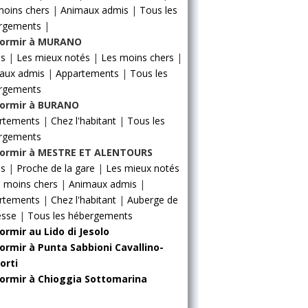
moins chers
|
Animaux admis
|
Tous les
rgements
|
ormir à MURANO
ls
|
Les mieux notés
|
Les moins chers
|
aux admis
|
Appartements
|
Tous les
rgements
ormir à BURANO
rtements
|
Chez l'habitant
|
Tous les
rgements
ormir à MESTRE ET ALENTOURS
ls
|
Proche de la gare
|
Les mieux notés
 moins chers
|
Animaux admis
|
rtements
|
Chez l'habitant
|
Auberge de
esse
|
Tous les hébergements
ormir au Lido di Jesolo
ormir à Punta Sabbioni Cavallino-
orti
ormir à Chioggia Sottomarina