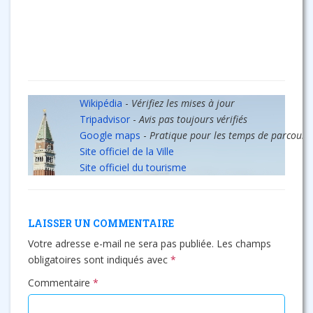
Wikipédia
-
Vérifiez les mises à jour
Tripadvisor
-
Avis pas toujours vérifiés
Google maps
-
Pratique pour les temps de parcours
Site officiel de la Ville
Site officiel du tourisme
LAISSER UN COMMENTAIRE
Votre adresse e-mail ne sera pas publiée.
Les champs
obligatoires sont indiqués avec
*
Commentaire
*