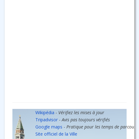
Wikipédia
-
Vérifiez les mises à jour
Tripadvisor
-
Avis pas toujours vérifiés
Google maps
-
Pratique pour les temps de parcours
Site officiel de la Ville