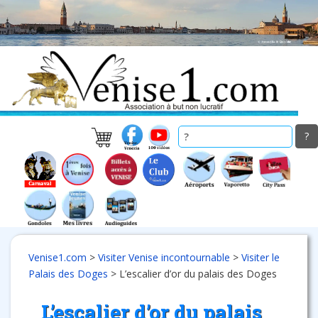
Skip
to
main
content
Venise1.com
>
Visiter Venise incontournable
>
Visiter le
Palais des Doges
>
L’escalier d’or du palais des Doges
L’escalier d’or du palais