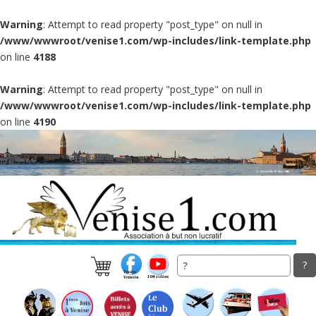
Warning
: Attempt to read property "post_type" on null in
/www/wwwroot/venise1.com/wp-includes/link-template.php
on line
4188
Warning
: Attempt to read property "post_type" on null in
/www/wwwroot/venise1.com/wp-includes/link-template.php
on line
4190
Skip
to
main
content