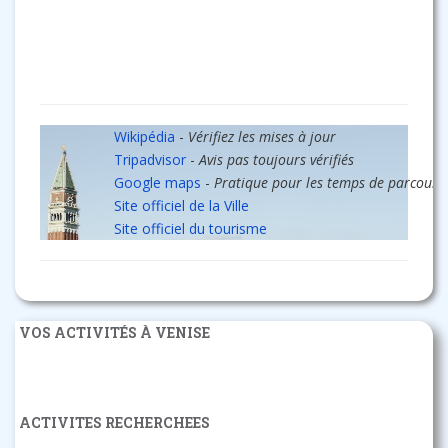
Wikipédia
-
Vérifiez les mises à jour
Tripadvisor
-
Avis pas toujours vérifiés
Google maps
-
Pratique pour les temps de parcours
Site officiel de la Ville
Site officiel du tourisme
VOS ACTIVITÉS À VENISE
ACTIVITES RECHERCHEES