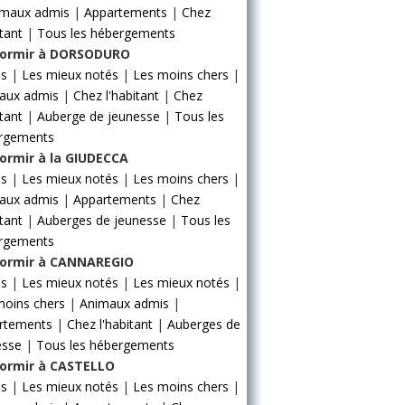
imaux admis
|
Appartements
|
Chez
itant
|
Tous les hébergements
ormir à DORSODURO
ls
|
Les mieux notés
|
Les moins chers
|
aux admis
|
Chez l'habitant
|
Chez
itant
|
Auberge de jeunesse
|
Tous les
rgements
ormir à la GIUDECCA
ls
|
Les mieux notés
|
Les moins chers
|
aux admis
|
Appartements
|
Chez
itant
|
Auberges de jeunesse
|
Tous les
rgements
ormir à CANNAREGIO
ls
|
Les mieux notés
|
Les mieux notés
|
moins chers
|
Animaux admis
|
rtements
|
Chez l'habitant
|
Auberges de
esse
|
Tous les hébergements
ormir à CASTELLO
ls
|
Les mieux notés
|
Les moins chers
|