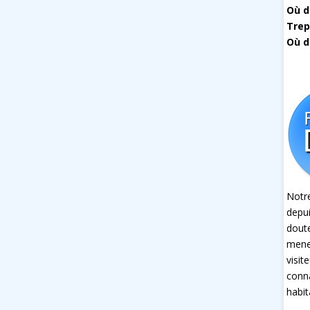
Où d
Trep
Où d
Notre
depui
dout
mener
visit
conna
habit