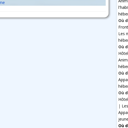
Anim
sme
l'hab
hébe
Où d
Fron
Les 
hébe
Où d
Hôte
Anim
hébe
Où d
Appa
hébe
Où d
Hôte
|
Les
Appa
jeun
Où d