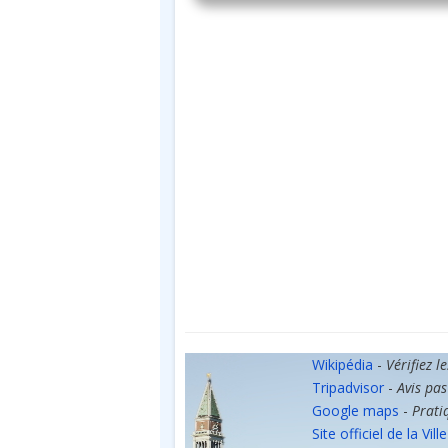
Wikipédia
-
Vérifiez l
Tripadvisor
-
Avis pas
Google maps
-
Prati
Site officiel de la Ville