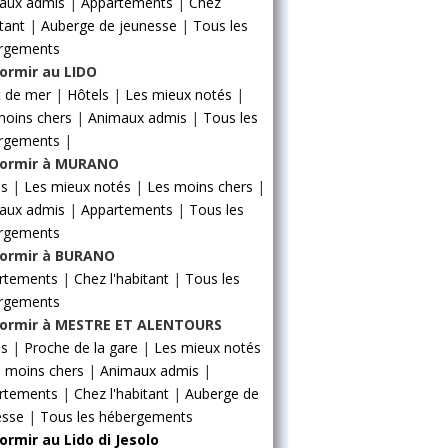
aux admis
|
Appartements
|
Chez
itant
|
Auberge de jeunesse
|
Tous les
rgements
ormir au LIDO
t de mer
|
Hôtels
|
Les mieux notés
|
moins chers
|
Animaux admis
|
Tous les
rgements
|
ormir à MURANO
ls
|
Les mieux notés
|
Les moins chers
|
aux admis
|
Appartements
|
Tous les
rgements
ormir à BURANO
rtements
|
Chez l'habitant
|
Tous les
rgements
ormir à MESTRE ET ALENTOURS
ls
|
Proche de la gare
|
Les mieux notés
 moins chers
|
Animaux admis
|
rtements
|
Chez l'habitant
|
Auberge de
esse
|
Tous les hébergements
ormir au Lido di Jesolo