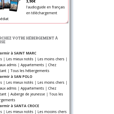
3,90€
l'audioguide en français
en téléchargement
édiat
RCHEZ VOTRE HÉBERGEMENT À
ISE
ormir à SAINT MARC
ls
|
Les mieux notés
|
Les moins chers
|
aux admis
|
Appartements
|
Chez
itant
|
Tous les hébergements
ormir à SAN POLO
ls
|
Les mieux notés
|
Les moins chers
|
aux admis
|
Appartements
|
Chez
itant
|
Auberge de jeunesse
|
Tous les
rgements
ormir à SANTA CROCE
ls
|
Les mieux notés
|
Les mooins chers