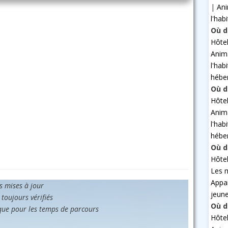
|
An
l'hab
Où d
Hôte
Anim
l'hab
hébe
Où d
Hôte
Anim
l'hab
hébe
Où d
Hôte
Les 
Appa
es mises à jour
jeun
 toujours vérifiés
Où d
que pour les temps de parcours
Hôte