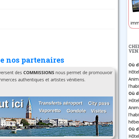
imm
CHE
VEN
e nos partenaires
Où d
Hôte
 versent des
COMMISSIONS
nous permet de promouvoir
Anim
erces authentiques et artistes vénitiens.
l'hab
Où d
Hôte
Anim
l'hab
hébe
Où d
Hôte