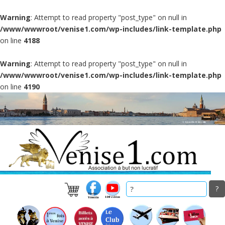
Warning
: Attempt to read property "post_type" on null in
/www/wwwroot/venise1.com/wp-includes/link-template.php
on line
4188
Warning
: Attempt to read property "post_type" on null in
/www/wwwroot/venise1.com/wp-includes/link-template.php
on line
4190
Skip
to
main
content