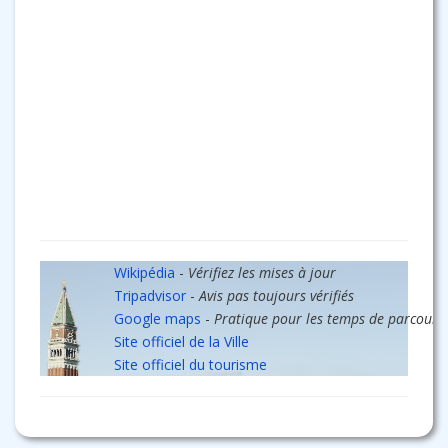
Wikipédia
-
Vérifiez les mises à jour
Tripadvisor
-
Avis pas toujours vérifiés
Google maps
-
Pratique pour les temps de parcours
Site officiel de la Ville
Site officiel du tourisme