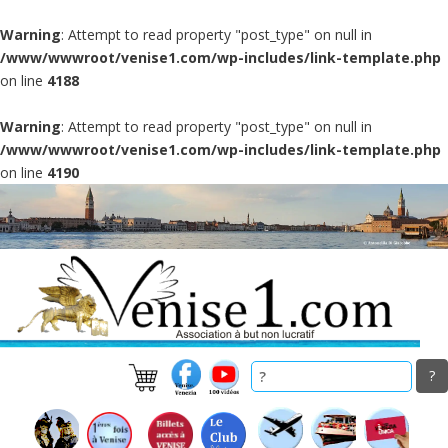
Warning
: Attempt to read property "post_type" on null in
/www/wwwroot/venise1.com/wp-includes/link-template.php
on line
4188
Warning
: Attempt to read property "post_type" on null in
/www/wwwroot/venise1.com/wp-includes/link-template.php
on line
4190
Skip
to
main
content