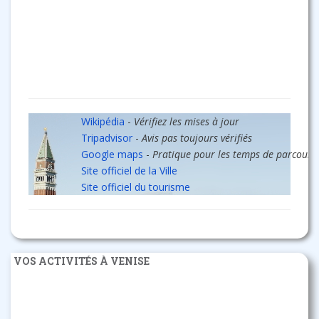
Wikipédia
-
Vérifiez les mises à jour
Tripadvisor
-
Avis pas toujours vérifiés
Google maps
-
Pratique pour les temps de parcours
Site officiel de la Ville
Site officiel du tourisme
VOS ACTIVITÉS À VENISE