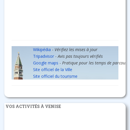
Wikipédia
-
Vérifiez les mises à jour
Tripadvisor
-
Avis pas toujours vérifiés
Google maps
-
Pratique pour les temps de parcours
Site officiel de la Ville
Site officiel du tourisme
VOS ACTIVITÉS À VENISE