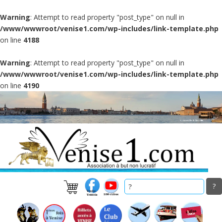
Warning
: Attempt to read property "post_type" on null in
/www/wwwroot/venise1.com/wp-includes/link-template.php
on line
4188
Warning
: Attempt to read property "post_type" on null in
/www/wwwroot/venise1.com/wp-includes/link-template.php
on line
4190
Skip
to
main
content