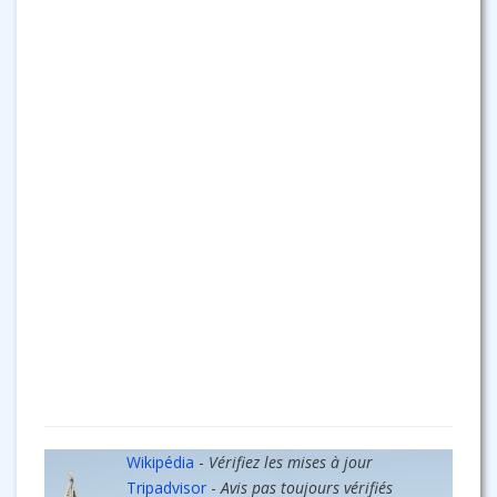
Wikipédia
-
Vérifiez les mises à jour
Tripadvisor
-
Avis pas toujours vérifiés