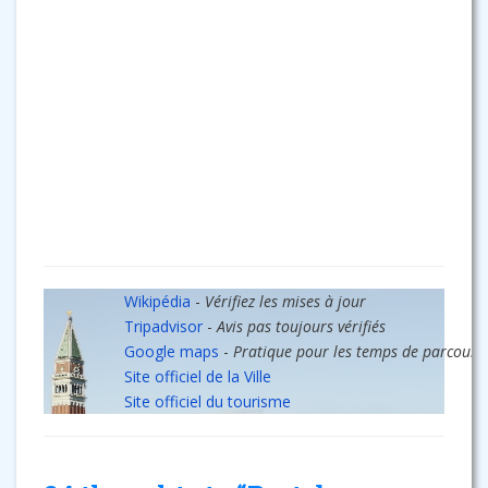
Wikipédia
-
Vérifiez les mises à jour
Tripadvisor
-
Avis pas toujours vérifiés
Google maps
-
Pratique pour les temps de parcours
Site officiel de la Ville
Site officiel du tourisme