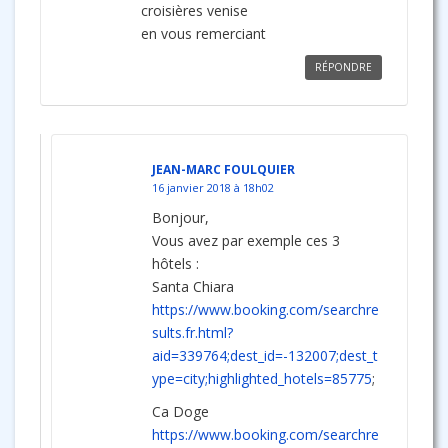
croisières venise
en vous remerciant
RÉPONDRE
JEAN-MARC FOULQUIER
16 janvier 2018 à 18h02
Bonjour,
Vous avez par exemple ces 3
hôtels :
Santa Chiara
https://www.booking.com/searchre
sults.fr.html?
aid=339764;dest_id=-132007;dest_t
ype=city;highlighted_hotels=85775
;
Ca Doge
https://www.booking.com/searchre