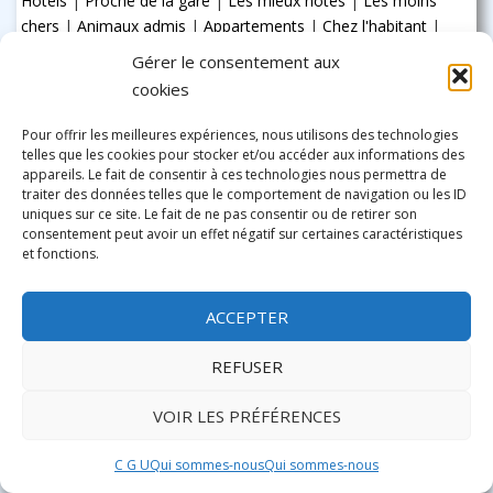
Hôtels
|
Proche de la gare
|
Les mieux notés
|
Les moins
chers
|
Animaux admis
|
Appartements
|
Chez l'habitant
|
Auberge de jeunesse
|
Tous les hébergements
Gérer le consentement aux
Où dormir au Lido di Jesolo
cookies
Où dormir à Punta Sabbioni Cavallino-Treporti
Où dormir à Chioggia Sottomarina
Pour offrir les meilleures expériences, nous utilisons des technologies
telles que les cookies pour stocker et/ou accéder aux informations des
appareils. Le fait de consentir à ces technologies nous permettra de
traiter des données telles que le comportement de navigation ou les ID
uniques sur ce site. Le fait de ne pas consentir ou de retirer son
consentement peut avoir un effet négatif sur certaines caractéristiques
et fonctions.
ACCEPTER
REFUSER
Notre association gère ce site collaboratif depuis plus de 20
ans. Et, vous vous en doutez, nous avons besoin de fonds
VOIR LES PRÉFÉRENCES
pour mener à bien notre mission d'aider tous les visiteurs à
mieux respecter Venise et en connaître ses richesses, à
C G U
Qui sommes-nous
Qui sommes-nous
commencer par ses habitants