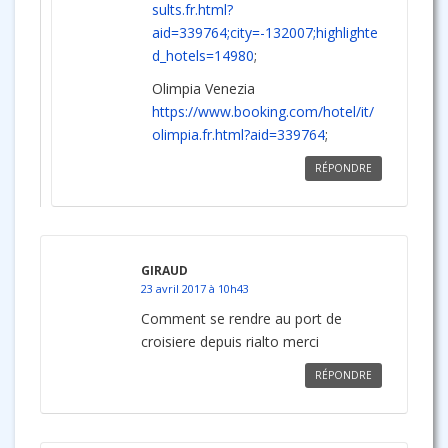
sults.fr.html?
aid=339764;city=-132007;highlighte
d_hotels=14980
;
Olimpia Venezia
https://www.booking.com/hotel/it/
olimpia.fr.html?aid=339764
;
RÉPONDRE
GIRAUD
23 avril 2017 à 10h43
Comment se rendre au port de
croisiere depuis rialto merci
RÉPONDRE