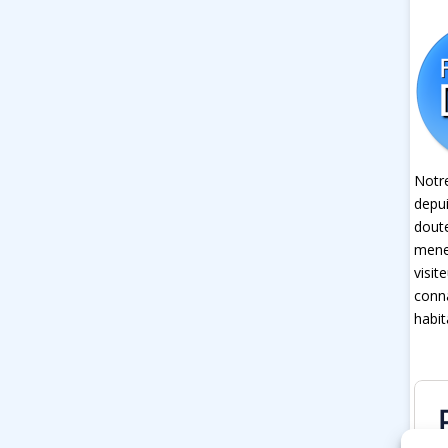
Notre
depui
dout
mener
visit
conna
habit