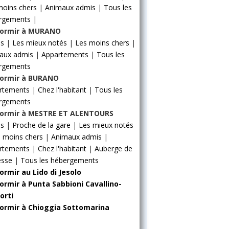
moins chers
|
Animaux admis
|
Tous les
rgements
|
ormir à MURANO
ls
|
Les mieux notés
|
Les moins chers
|
aux admis
|
Appartements
|
Tous les
rgements
ormir à BURANO
rtements
|
Chez l'habitant
|
Tous les
rgements
ormir à MESTRE ET ALENTOURS
ls
|
Proche de la gare
|
Les mieux notés
 moins chers
|
Animaux admis
|
rtements
|
Chez l'habitant
|
Auberge de
esse
|
Tous les hébergements
ormir au Lido di Jesolo
ormir à Punta Sabbioni Cavallino-
orti
ormir à Chioggia Sottomarina