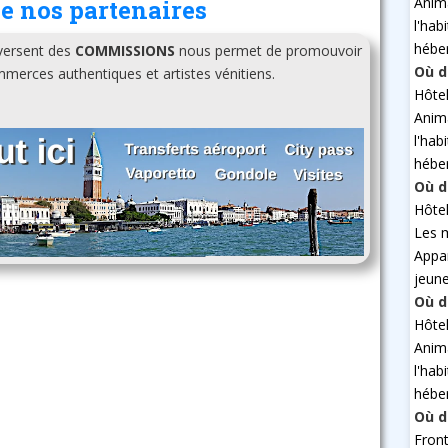
Anim
e nos partenaires
l'hab
hébe
 versent des
COMMISSIONS
nous permet de promouvoir
Où d
erces authentiques et artistes vénitiens.
Hôte
Anim
l'hab
hébe
Où d
Hôte
Les 
Appa
jeun
Où d
Hôte
Anim
l'hab
hébe
Où d
Fron