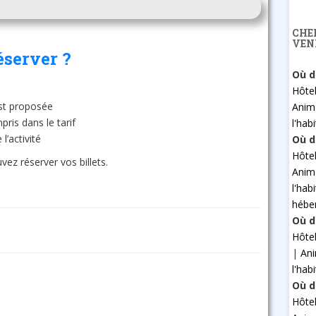
CHE
VEN
éserver ?
Où d
Hôte
 est proposée
Anim
pris dans le tarif
l'hab
l’activité
Où d
Hôte
uvez réserver vos billets.
Anim
l'hab
hébe
Où d
Hôte
|
An
l'hab
Où d
Hôte