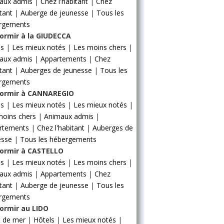
aux admis
|
Chez l'habitant
|
Chez
itant
|
Auberge de jeunesse
|
Tous les
rgements
ormir à la GIUDECCA
ls
|
Les mieux notés
|
Les moins chers
|
aux admis
|
Appartements
|
Chez
itant
|
Auberges de jeunesse
|
Tous les
rgements
ormir à CANNAREGIO
ls
|
Les mieux notés
|
Les mieux notés
|
moins chers
|
Animaux admis
|
rtements
|
Chez l'habitant
|
Auberges de
esse
|
Tous les hébergements
ormir à CASTELLO
ls
|
Les mieux notés
|
Les moins chers
|
aux admis
|
Appartements
|
Chez
itant
|
Auberge de jeunesse
|
Tous les
rgements
ormir au LIDO
t de mer
|
Hôtels
|
Les mieux notés
|