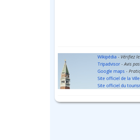
Wikipédia
-
Vérifiez l
Tripadvisor
-
Avis pas
Google maps
-
Prati
Site officiel de la Ville
Site officiel du touri