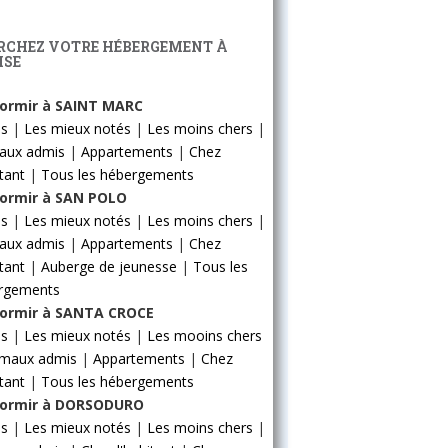
RCHEZ VOTRE HÉBERGEMENT À
ISE
ormir à SAINT MARC
ls
|
Les mieux notés
|
Les moins chers
|
aux admis
|
Appartements
|
Chez
itant
|
Tous les hébergements
ormir à SAN POLO
ls
|
Les mieux notés
|
Les moins chers
|
aux admis
|
Appartements
|
Chez
itant
|
Auberge de jeunesse
|
Tous les
rgements
ormir à SANTA CROCE
ls
|
Les mieux notés
|
Les mooins chers
imaux admis
|
Appartements
|
Chez
itant
|
Tous les hébergements
ormir à DORSODURO
ls
|
Les mieux notés
|
Les moins chers
|