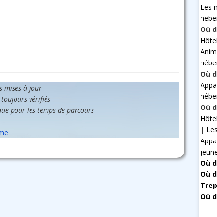
Les 
hébe
Où d
Hôte
Anim
hébe
Où d
Appa
es mises à jour
hébe
 toujours vérifiés
Où d
que pour les temps de parcours
Hôte
|
Les
sme
Appa
jeun
Où d
Où d
Trep
Où d