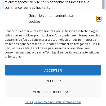
mieux respecter Venise et en connaître ses richesses, à
commencer par ses habitants
Gérer le consentement aux
cookies
Pour offrir les meilleures expériences, nous utilisons des technologies
telles que les cookies pour stocker et/ou accéder aux informations des
appareils. Le fait de consentir à ces technologies nous permettra de
traiter des données telles que le comportement de navigation ou les ID
uniques sur ce site. Le fait de ne pas consentir ou de retirer son
consentement peut avoir un effet négatif sur certaines caractéristiques
et fonctions.
ACCEPTER
REFUSER
VOIR LES PRÉFÉRENCES
This site is protected by recaptcha and the Google
Privacy Policy
and
Terms of Service
C G U
Qui sommes-nous
Qui sommes-nous
Thème par
Colorlib
. Propulsé par
WordPress
apply.