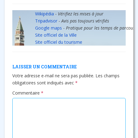
Wikipédia
-
Vérifiez les mises à jour
Tripadvisor
-
Avis pas toujours vérifiés
Google maps
-
Pratique pour les temps de parcours
Site officiel de la Ville
Site officiel du tourisme
LAISSER UN COMMENTAIRE
Votre adresse e-mail ne sera pas publiée.
Les champs
obligatoires sont indiqués avec
*
Commentaire
*