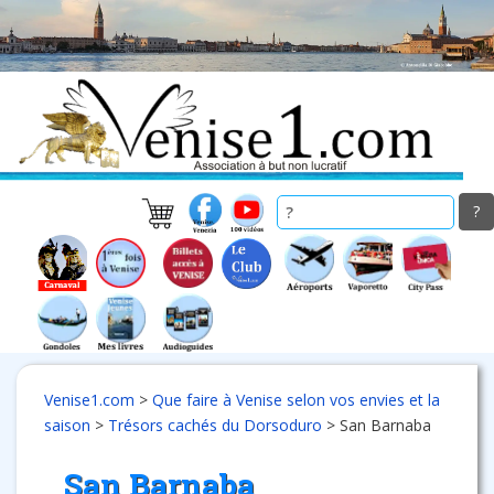
Skip
to
main
content
Venise1.com
>
Que faire à Venise selon vos envies et la
saison
>
Trésors cachés du Dorsoduro
>
San Barnaba
San Barnaba