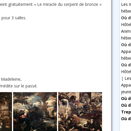
Les 
eint gratuitement « Le miracle du serpent de bronze »
hébe
Où d
 pour 3 salles.
Hôte
Anim
hébe
Où d
Appa
hébe
Où d
Hôte
|
Les
e Madeleine,
Appa
 médite sur le passé.
jeun
Où d
Où d
Trep
Où d