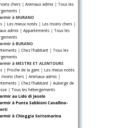
moins chers
|
Animaux admis
|
Tous les
rgements
|
ormir à MURANO
ls
|
Les mieux notés
|
Les moins chers
|
aux admis
|
Appartements
|
Tous les
rgements
ormir à BURANO
rtements
|
Chez l'habitant
|
Tous les
rgements
ormir à MESTRE ET ALENTOURS
ls
|
Proche de la gare
|
Les mieux notés
 moins chers
|
Animaux admis
|
rtements
|
Chez l'habitant
|
Auberge de
esse
|
Tous les hébergements
ormir au Lido di Jesolo
ormir à Punta Sabbioni Cavallino-
orti
ormir à Chioggia Sottomarina