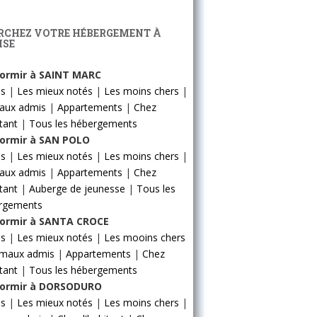
RCHEZ VOTRE HÉBERGEMENT À
ISE
ormir à SAINT MARC
ls
|
Les mieux notés
|
Les moins chers
|
aux admis
|
Appartements
|
Chez
itant
|
Tous les hébergements
ormir à SAN POLO
ls
|
Les mieux notés
|
Les moins chers
|
aux admis
|
Appartements
|
Chez
itant
|
Auberge de jeunesse
|
Tous les
rgements
ormir à SANTA CROCE
ls
|
Les mieux notés
|
Les mooins chers
imaux admis
|
Appartements
|
Chez
itant
|
Tous les hébergements
ormir à DORSODURO
ls
|
Les mieux notés
|
Les moins chers
|