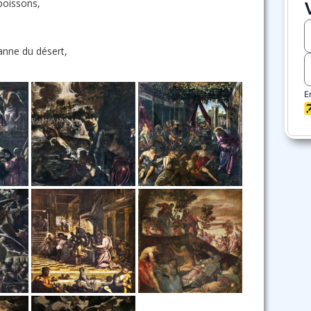
 poissons,
nne du désert,