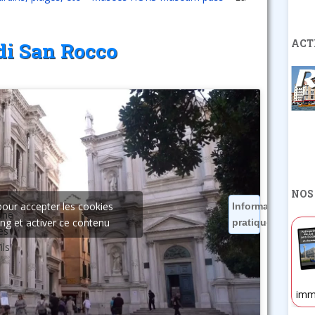
ACT
di San Rocco
NOS
pour accepter les cookies
Informations
 une
ng et activer ce contenu
pratiques
es
ils
imm