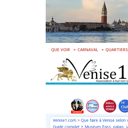
Skip
to
main
content
QUE VOIR
CARNAVAL
QUARTIERS
Venise1.com
>
Que faire à Venise selon 
Guide complet + Museum Pass, palais, ja