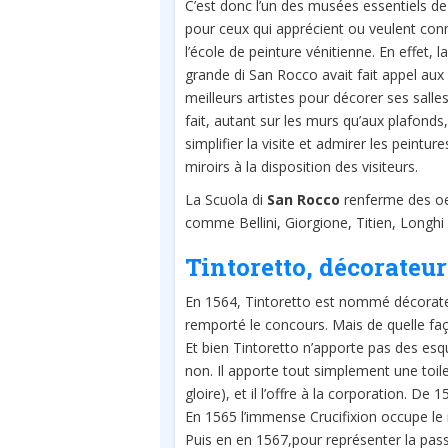
C’est donc l’un des musées essentiels de
pour ceux qui apprécient ou veulent con
l’école de peinture vénitienne. En effet, l
grande di San Rocco avait fait appel aux
meilleurs artistes pour décorer ses salles
fait, autant sur les murs qu’aux plafonds
simplifier la visite et admirer les peint
miroirs à la disposition des visiteurs.
La Scuola di
San Rocco
renferme des oeu
comme Bellini, Giorgione, Titien, Longhi 
Tintoretto, décorateur 
En 1564, Tintoretto est nommé décorateu
remporté le concours. Mais de quelle fa
Et bien Tintoretto n’apporte pas des es
non. Il apporte tout simplement une toil
gloire), et il l’offre à la corporation. De 
En 1565 l’immense Crucifixion occupe le m
Puis en en 1567,pour représenter la passio