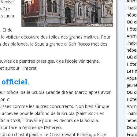
Anim
 Venise
l'hab
naître
hébe
a scuola
Où d
Hôte
. Et de
Anim
, le visiteur découvre des toiles des grands maîtres. Pour
l'hab
ures des plafonds, la Scuola grande di San Rocco met des
hébe
Où d
vres de peintres prestigieux de l’école vénitienne,
Hôte
et surtout Tintoret.
Les 
Appa
officiel.
jeun
Où d
r officiel de la Scuola Grande di San Marco après avoir
Hôte
çon ?
Anim
quisses comme les autres concurrents. Non bien sûr que
l'hab
e achevée pour le plafond de la Scuola (Saint Roch en
hébe
1564 à 1588, il travaille pour les décors de la Scuola.
Où d
ur face à l’entrée de l’Albergo.
Fron
n du christ il peint « Le Christ devant Pilate », « Ecce