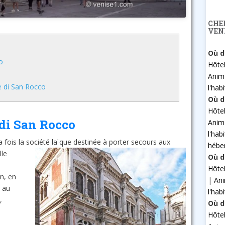
CHE
VEN
Où d
o
Hôte
Anim
e di San Rocco
l'hab
Où d
Hôte
 di San Rocco
Anim
l'hab
a fois la société laïque destinée à porter secours aux
hébe
lle
Où d
Hôte
n, en
|
An
i au
l'hab
,
Où d
Hôte