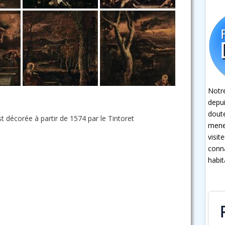
Notre
depui
dout
st décorée à partir de 1574 par le Tintoret
mener
visit
conna
habit