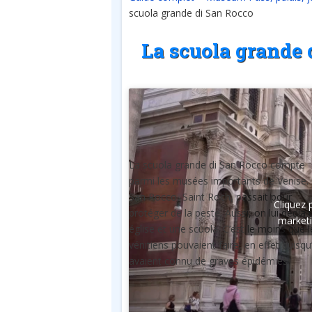
scuola grande di San Rocco
La scuola grande 
La scuola grande di San Rocco compte
parmi les musées importants de Venise.
San Rocco, Saint Roch, passait pour
Cliquez 
protéger de la peste. Aussi, on lui dédia
marketi
église et une scuola. C’est le moins que l
vénitiens pouvaient faire, en effet puisqu’
avaient connu de graves épidémies.