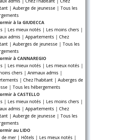
aux admis
|
Chez l'habitant
|
Chez
itant
|
Auberge de jeunesse
|
Tous les
rgements
ormir à la GIUDECCA
ls
|
Les mieux notés
|
Les moins chers
|
aux admis
|
Appartements
|
Chez
itant
|
Auberges de jeunesse
|
Tous les
rgements
ormir à CANNAREGIO
ls
|
Les mieux notés
|
Les mieux notés
|
moins chers
|
Animaux admis
|
rtements
|
Chez l'habitant
|
Auberges de
esse
|
Tous les hébergements
ormir à CASTELLO
ls
|
Les mieux notés
|
Les moins chers
|
aux admis
|
Appartements
|
Chez
itant
|
Auberge de jeunesse
|
Tous les
rgements
ormir au LIDO
t de mer
|
Hôtels
|
Les mieux notés
|