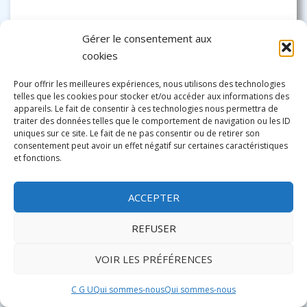
Gérer le consentement aux
NOS AUDIOGUIDES
cookies
Pour offrir les meilleures expériences, nous utilisons des technologies
A partir de
telles que les cookies pour stocker et/ou accéder aux informations des
3,90€
appareils. Le fait de consentir à ces technologies nous permettra de
l'audioguide en français en
traiter des données telles que le comportement de navigation ou les ID
téléchargement immédiat
uniques sur ce site. Le fait de ne pas consentir ou de retirer son
consentement peut avoir un effet négatif sur certaines caractéristiques
et fonctions.
CHERCHEZ VOTRE HÉBERGEMENT À VENISE
ACCEPTER
Où dormir à SAINT MARC
REFUSER
Hôtels
|
Les mieux notés
|
Les moins chers
|
Animaux admis
|
Appartements
|
Chez l'habitant
|
Tous les hébergements
VOIR LES PRÉFÉRENCES
Où dormir à SAN POLO
Hôtels
|
Les mieux notés
|
Les moins chers
|
Animaux admis
C G U
Qui sommes-nous
Qui sommes-nous
|
Appartements
|
Chez l'habitant
|
Auberge de jeunesse
|