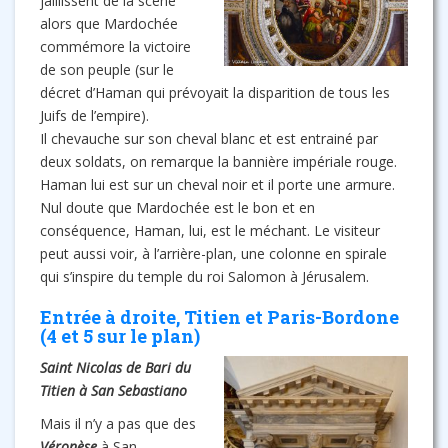
jaillissent de la scène
alors que Mardochée
commémore la victoire
de son peuple (sur le
décret d’Haman qui prévoyait la disparition de tous les
Juifs de l’empire).
Il chevauche sur son cheval blanc et est entrainé par
deux soldats, on remarque la bannière impériale rouge.
Haman lui est sur un cheval noir et il porte une armure.
Nul doute que Mardochée est le bon et en
conséquence, Haman, lui, est le méchant. Le visiteur
peut aussi voir, à l’arrière-plan, une colonne en spirale
qui s’inspire du temple du roi Salomon à Jérusalem.
Entrée à droite, Titien et Paris-Bordone
(4 et 5 sur le plan)
Saint Nicolas de Bari du
Titien à San Sebastiano
Mais il n’y a pas que des
Véronèse
à San