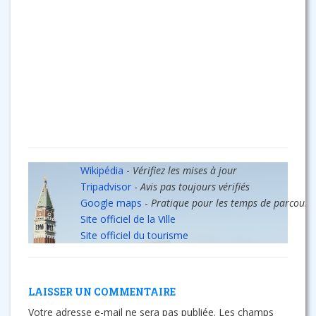
Wikipédia
-
Vérifiez les mises à jour
Tripadvisor
-
Avis pas toujours vérifiés
Google maps
-
Pratique pour les temps de parcours
Site officiel de la Ville
Site officiel du tourisme
LAISSER UN COMMENTAIRE
Votre adresse e-mail ne sera pas publiée.
Les champs