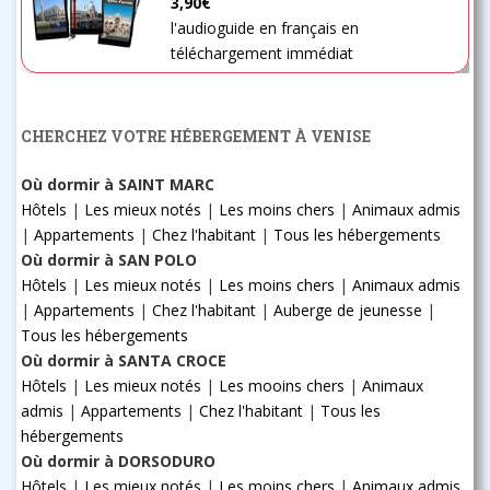
3,90€
l'audioguide en français en
téléchargement immédiat
CHERCHEZ VOTRE HÉBERGEMENT À VENISE
Où dormir à SAINT MARC
Hôtels
|
Les mieux notés
|
Les moins chers
|
Animaux admis
|
Appartements
|
Chez l'habitant
|
Tous les hébergements
Où dormir à SAN POLO
Hôtels
|
Les mieux notés
|
Les moins chers
|
Animaux admis
|
Appartements
|
Chez l'habitant
|
Auberge de jeunesse
|
Tous les hébergements
Où dormir à SANTA CROCE
Hôtels
|
Les mieux notés
|
Les mooins chers
|
Animaux
admis
|
Appartements
|
Chez l'habitant
|
Tous les
hébergements
Où dormir à DORSODURO
Hôtels
|
Les mieux notés
|
Les moins chers
|
Animaux admis