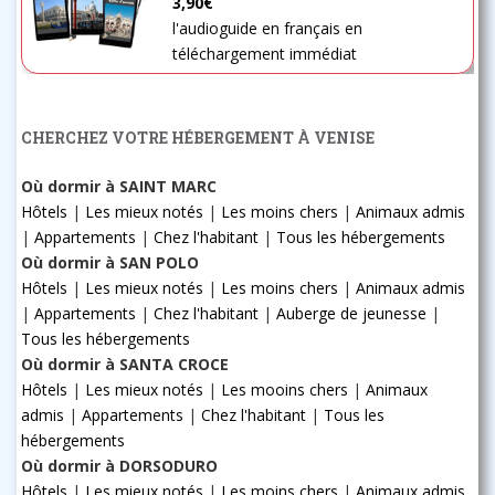
3,90€
l'audioguide en français en
téléchargement immédiat
CHERCHEZ VOTRE HÉBERGEMENT À VENISE
Où dormir à SAINT MARC
Hôtels
|
Les mieux notés
|
Les moins chers
|
Animaux admis
|
Appartements
|
Chez l'habitant
|
Tous les hébergements
Où dormir à SAN POLO
Hôtels
|
Les mieux notés
|
Les moins chers
|
Animaux admis
|
Appartements
|
Chez l'habitant
|
Auberge de jeunesse
|
Tous les hébergements
Où dormir à SANTA CROCE
Hôtels
|
Les mieux notés
|
Les mooins chers
|
Animaux
admis
|
Appartements
|
Chez l'habitant
|
Tous les
hébergements
Où dormir à DORSODURO
Hôtels
|
Les mieux notés
|
Les moins chers
|
Animaux admis