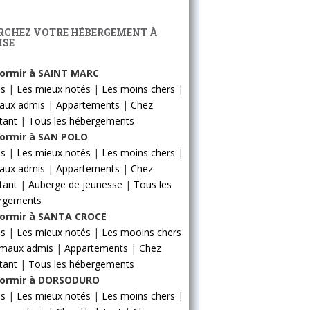
RCHEZ VOTRE HÉBERGEMENT À
ISE
ormir à SAINT MARC
ls
|
Les mieux notés
|
Les moins chers
|
aux admis
|
Appartements
|
Chez
itant
|
Tous les hébergements
ormir à SAN POLO
ls
|
Les mieux notés
|
Les moins chers
|
aux admis
|
Appartements
|
Chez
itant
|
Auberge de jeunesse
|
Tous les
rgements
ormir à SANTA CROCE
ls
|
Les mieux notés
|
Les mooins chers
imaux admis
|
Appartements
|
Chez
itant
|
Tous les hébergements
ormir à DORSODURO
ls
|
Les mieux notés
|
Les moins chers
|