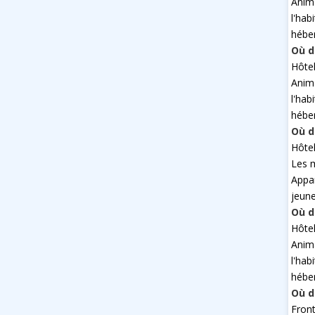
Anim
l'hab
hébe
Où d
Hôte
Anim
l'hab
hébe
Où d
Hôte
Les 
Appa
jeun
Où d
Hôte
Anim
l'hab
hébe
Où d
Fron