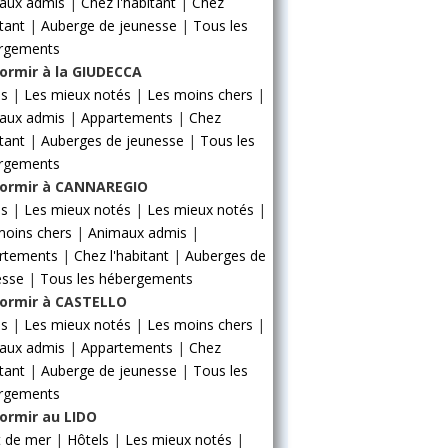
aux admis
|
Chez l'habitant
|
Chez
itant
|
Auberge de jeunesse
|
Tous les
rgements
ormir à la GIUDECCA
ls
|
Les mieux notés
|
Les moins chers
|
aux admis
|
Appartements
|
Chez
itant
|
Auberges de jeunesse
|
Tous les
rgements
ormir à CANNAREGIO
ls
|
Les mieux notés
|
Les mieux notés
|
moins chers
|
Animaux admis
|
rtements
|
Chez l'habitant
|
Auberges de
esse
|
Tous les hébergements
ormir à CASTELLO
ls
|
Les mieux notés
|
Les moins chers
|
aux admis
|
Appartements
|
Chez
itant
|
Auberge de jeunesse
|
Tous les
rgements
ormir au LIDO
t de mer
|
Hôtels
|
Les mieux notés
|