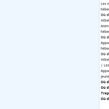
Les 
hébe
Où d
Hôte
Anim
hébe
Où d
Appa
hébe
Où d
Hôte
|
Les
Appa
jeun
Où d
Où d
Trep
Où d