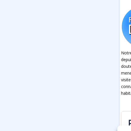
Notre
depui
dout
mener
visit
conna
habit