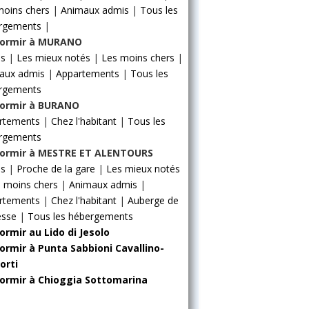
moins chers
|
Animaux admis
|
Tous les
rgements
|
ormir à MURANO
ls
|
Les mieux notés
|
Les moins chers
|
aux admis
|
Appartements
|
Tous les
rgements
ormir à BURANO
rtements
|
Chez l'habitant
|
Tous les
rgements
ormir à MESTRE ET ALENTOURS
ls
|
Proche de la gare
|
Les mieux notés
 moins chers
|
Animaux admis
|
rtements
|
Chez l'habitant
|
Auberge de
esse
|
Tous les hébergements
ormir au Lido di Jesolo
ormir à Punta Sabbioni Cavallino-
orti
ormir à Chioggia Sottomarina