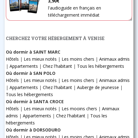
3,90€
l'audioguide en français en
téléchargement immédiat
CHERCHEZ VOTRE HÉBERGEMENT À VENISE
Où dormir à SAINT MARC
Hôtels
|
Les mieux notés
|
Les moins chers
|
Animaux admis
|
Appartements
|
Chez l'habitant
|
Tous les hébergements
Où dormir à SAN POLO
Hôtels
|
Les mieux notés
|
Les moins chers
|
Animaux admis
|
Appartements
|
Chez l'habitant
|
Auberge de jeunesse
|
Tous les hébergements
Où dormir à SANTA CROCE
Hôtels
|
Les mieux notés
|
Les mooins chers
|
Animaux
admis
|
Appartements
|
Chez l'habitant
|
Tous les
hébergements
Où dormir à DORSODURO
Hôtels
|
Les mieux notés
|
Les moins chers
|
Animaux admis