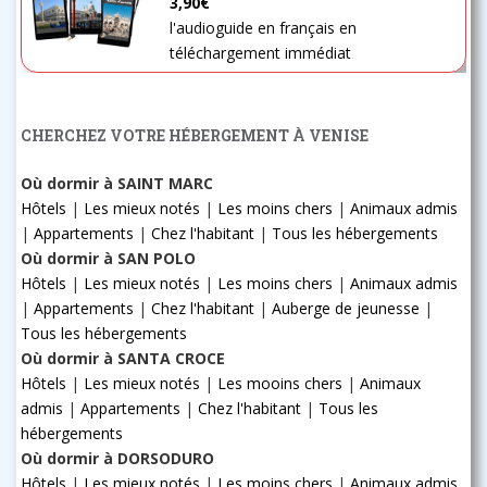
3,90€
l'audioguide en français en
téléchargement immédiat
CHERCHEZ VOTRE HÉBERGEMENT À VENISE
Où dormir à SAINT MARC
Hôtels
|
Les mieux notés
|
Les moins chers
|
Animaux admis
|
Appartements
|
Chez l'habitant
|
Tous les hébergements
Où dormir à SAN POLO
Hôtels
|
Les mieux notés
|
Les moins chers
|
Animaux admis
|
Appartements
|
Chez l'habitant
|
Auberge de jeunesse
|
Tous les hébergements
Où dormir à SANTA CROCE
Hôtels
|
Les mieux notés
|
Les mooins chers
|
Animaux
admis
|
Appartements
|
Chez l'habitant
|
Tous les
hébergements
Où dormir à DORSODURO
Hôtels
|
Les mieux notés
|
Les moins chers
|
Animaux admis