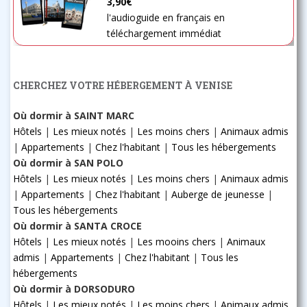
3,90€
l'audioguide en français en
téléchargement immédiat
CHERCHEZ VOTRE HÉBERGEMENT À VENISE
Où dormir à SAINT MARC
Hôtels
|
Les mieux notés
|
Les moins chers
|
Animaux admis
|
Appartements
|
Chez l'habitant
|
Tous les hébergements
Où dormir à SAN POLO
Hôtels
|
Les mieux notés
|
Les moins chers
|
Animaux admis
|
Appartements
|
Chez l'habitant
|
Auberge de jeunesse
|
Tous les hébergements
Où dormir à SANTA CROCE
Hôtels
|
Les mieux notés
|
Les mooins chers
|
Animaux
admis
|
Appartements
|
Chez l'habitant
|
Tous les
hébergements
Où dormir à DORSODURO
Hôtels
|
Les mieux notés
|
Les moins chers
|
Animaux admis