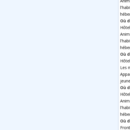
Anim
l'hab
hébe
Où d
Hôte
Anim
l'hab
hébe
Où d
Hôte
Les 
Appa
jeun
Où d
Hôte
Anim
l'hab
hébe
Où d
Fron