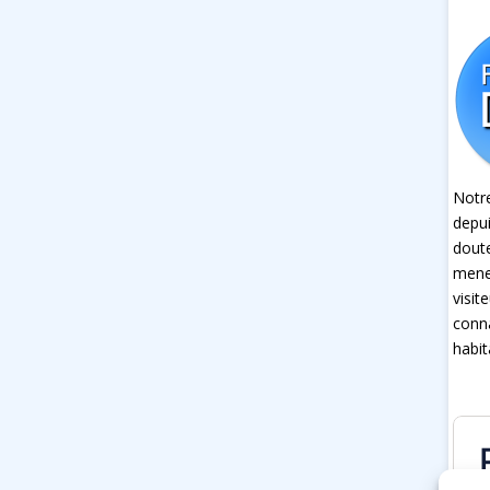
Notre
depui
dout
mener
visit
conna
habit