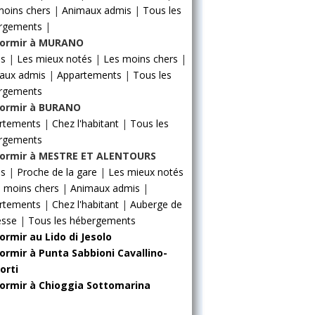
moins chers
|
Animaux admis
|
Tous les
rgements
|
ormir à MURANO
ls
|
Les mieux notés
|
Les moins chers
|
aux admis
|
Appartements
|
Tous les
rgements
ormir à BURANO
rtements
|
Chez l'habitant
|
Tous les
rgements
ormir à MESTRE ET ALENTOURS
ls
|
Proche de la gare
|
Les mieux notés
 moins chers
|
Animaux admis
|
rtements
|
Chez l'habitant
|
Auberge de
esse
|
Tous les hébergements
ormir au Lido di Jesolo
ormir à Punta Sabbioni Cavallino-
orti
ormir à Chioggia Sottomarina