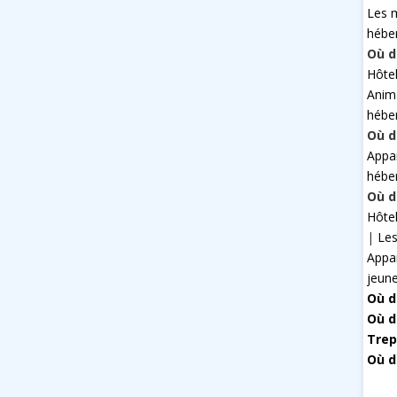
Les 
hébe
Où d
Hôte
Anim
hébe
Où d
Appa
hébe
Où d
Hôte
|
Les
Appa
jeun
Où d
Où d
Trep
Où d