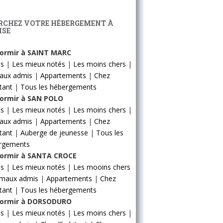
RCHEZ VOTRE HÉBERGEMENT À
ISE
ormir à SAINT MARC
ls
|
Les mieux notés
|
Les moins chers
|
aux admis
|
Appartements
|
Chez
itant
|
Tous les hébergements
ormir à SAN POLO
ls
|
Les mieux notés
|
Les moins chers
|
aux admis
|
Appartements
|
Chez
itant
|
Auberge de jeunesse
|
Tous les
rgements
ormir à SANTA CROCE
ls
|
Les mieux notés
|
Les mooins chers
imaux admis
|
Appartements
|
Chez
itant
|
Tous les hébergements
ormir à DORSODURO
ls
|
Les mieux notés
|
Les moins chers
|