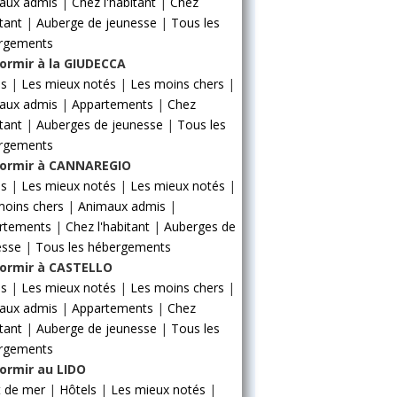
aux admis
|
Chez l'habitant
|
Chez
itant
|
Auberge de jeunesse
|
Tous les
rgements
ormir à la GIUDECCA
ls
|
Les mieux notés
|
Les moins chers
|
aux admis
|
Appartements
|
Chez
itant
|
Auberges de jeunesse
|
Tous les
rgements
ormir à CANNAREGIO
ls
|
Les mieux notés
|
Les mieux notés
|
moins chers
|
Animaux admis
|
rtements
|
Chez l'habitant
|
Auberges de
esse
|
Tous les hébergements
ormir à CASTELLO
ls
|
Les mieux notés
|
Les moins chers
|
aux admis
|
Appartements
|
Chez
itant
|
Auberge de jeunesse
|
Tous les
rgements
ormir au LIDO
t de mer
|
Hôtels
|
Les mieux notés
|