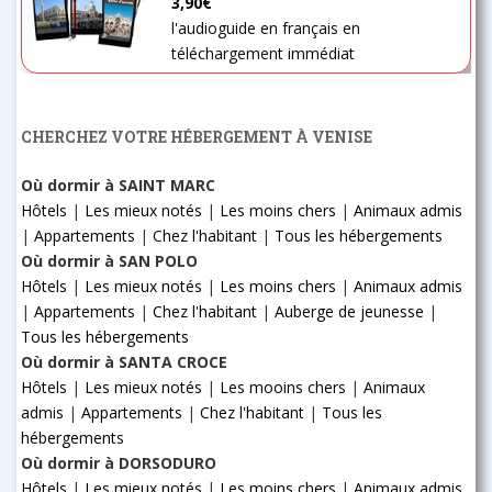
3,90€
l'audioguide en français en
téléchargement immédiat
CHERCHEZ VOTRE HÉBERGEMENT À VENISE
Où dormir à SAINT MARC
Hôtels
|
Les mieux notés
|
Les moins chers
|
Animaux admis
|
Appartements
|
Chez l'habitant
|
Tous les hébergements
Où dormir à SAN POLO
Hôtels
|
Les mieux notés
|
Les moins chers
|
Animaux admis
|
Appartements
|
Chez l'habitant
|
Auberge de jeunesse
|
Tous les hébergements
Où dormir à SANTA CROCE
Hôtels
|
Les mieux notés
|
Les mooins chers
|
Animaux
admis
|
Appartements
|
Chez l'habitant
|
Tous les
hébergements
Où dormir à DORSODURO
Hôtels
|
Les mieux notés
|
Les moins chers
|
Animaux admis