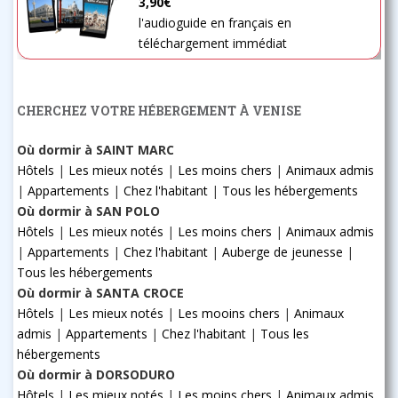
3,90€
l'audioguide en français en
téléchargement immédiat
CHERCHEZ VOTRE HÉBERGEMENT À VENISE
Où dormir à SAINT MARC
Hôtels
|
Les mieux notés
|
Les moins chers
|
Animaux admis
|
Appartements
|
Chez l'habitant
|
Tous les hébergements
Où dormir à SAN POLO
Hôtels
|
Les mieux notés
|
Les moins chers
|
Animaux admis
|
Appartements
|
Chez l'habitant
|
Auberge de jeunesse
|
Tous les hébergements
Où dormir à SANTA CROCE
Hôtels
|
Les mieux notés
|
Les mooins chers
|
Animaux
admis
|
Appartements
|
Chez l'habitant
|
Tous les
hébergements
Où dormir à DORSODURO
Hôtels
|
Les mieux notés
|
Les moins chers
|
Animaux admis