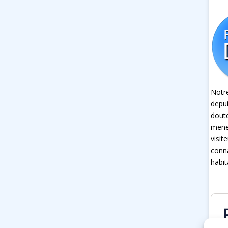
Notre
depui
dout
mener
visit
conna
habit