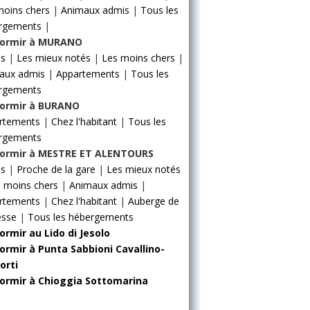
moins chers
|
Animaux admis
|
Tous les
rgements
|
ormir à MURANO
ls
|
Les mieux notés
|
Les moins chers
|
aux admis
|
Appartements
|
Tous les
rgements
ormir à BURANO
rtements
|
Chez l'habitant
|
Tous les
rgements
ormir à MESTRE ET ALENTOURS
ls
|
Proche de la gare
|
Les mieux notés
 moins chers
|
Animaux admis
|
rtements
|
Chez l'habitant
|
Auberge de
esse
|
Tous les hébergements
ormir au Lido di Jesolo
ormir à Punta Sabbioni Cavallino-
orti
ormir à Chioggia Sottomarina