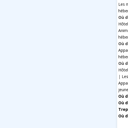
Les 
hébe
Où d
Hôte
Anim
hébe
Où d
Appa
hébe
Où d
Hôte
|
Les
Appa
jeun
Où d
Où d
Trep
Où d