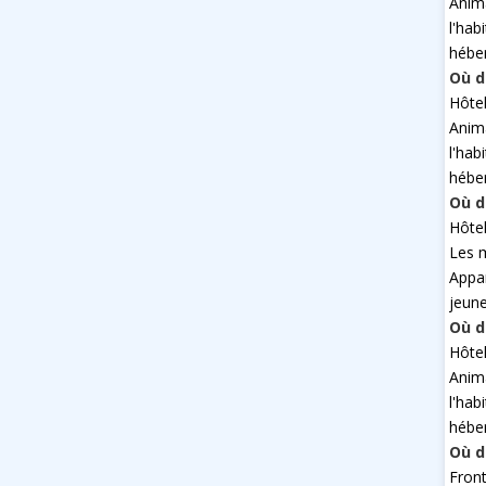
Anim
l'hab
hébe
Où d
Hôte
Anim
l'hab
hébe
Où d
Hôte
Les 
Appa
jeun
Où d
Hôte
Anim
l'hab
hébe
Où d
Fron