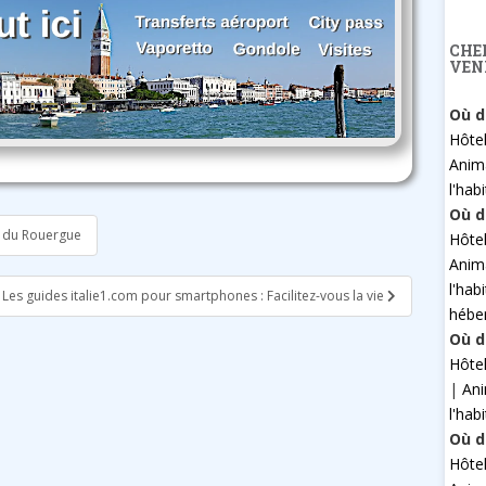
CHE
VEN
Où d
Hôte
Anim
l'hab
Où d
ns du Rouergue
Hôte
Anim
l'hab
Les guides italie1.com pour smartphones : Facilitez-vous la vie
hébe
Où d
Hôte
|
An
l'hab
Où d
Hôte