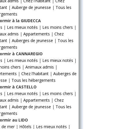
aux admis
|
Chez l'habitant
|
Chez
itant
|
Auberge de jeunesse
|
Tous les
rgements
ormir à la GIUDECCA
ls
|
Les mieux notés
|
Les moins chers
|
aux admis
|
Appartements
|
Chez
itant
|
Auberges de jeunesse
|
Tous les
rgements
ormir à CANNAREGIO
ls
|
Les mieux notés
|
Les mieux notés
|
moins chers
|
Animaux admis
|
rtements
|
Chez l'habitant
|
Auberges de
esse
|
Tous les hébergements
ormir à CASTELLO
ls
|
Les mieux notés
|
Les moins chers
|
aux admis
|
Appartements
|
Chez
itant
|
Auberge de jeunesse
|
Tous les
rgements
ormir au LIDO
t de mer
|
Hôtels
|
Les mieux notés
|