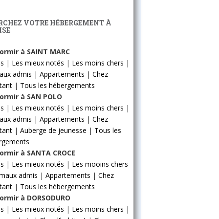
RCHEZ VOTRE HÉBERGEMENT À
ISE
ormir à SAINT MARC
ls
|
Les mieux notés
|
Les moins chers
|
aux admis
|
Appartements
|
Chez
itant
|
Tous les hébergements
ormir à SAN POLO
ls
|
Les mieux notés
|
Les moins chers
|
aux admis
|
Appartements
|
Chez
itant
|
Auberge de jeunesse
|
Tous les
rgements
ormir à SANTA CROCE
ls
|
Les mieux notés
|
Les mooins chers
imaux admis
|
Appartements
|
Chez
itant
|
Tous les hébergements
ormir à DORSODURO
ls
|
Les mieux notés
|
Les moins chers
|