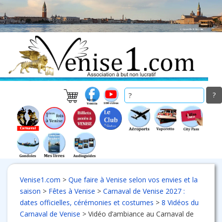
Skip
to
main
content
Venise1.com
>
Que faire à Venise selon vos envies et la
saison
>
Fêtes à Venise
>
Carnaval de Venise 2027 :
dates officielles, cérémonies et costumes
>
8 Vidéos du
Carnaval de Venise
>
Vidéo d’ambiance au Carnaval de