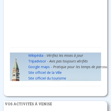
Wikipédia
-
Vérifiez les mises à jour
Tripadvisor
-
Avis pas toujours vérifiés
Google maps
-
Pratique pour les temps de parcours
Site officiel de la Ville
Site officiel du tourisme
VOS ACTIVITÉS À VENISE