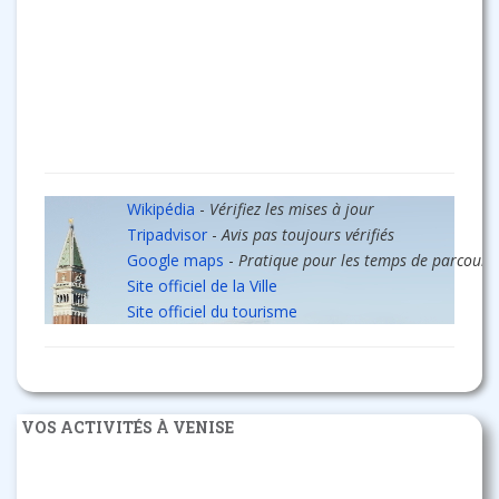
Wikipédia
-
Vérifiez les mises à jour
Tripadvisor
-
Avis pas toujours vérifiés
Google maps
-
Pratique pour les temps de parcours
Site officiel de la Ville
Site officiel du tourisme
VOS ACTIVITÉS À VENISE