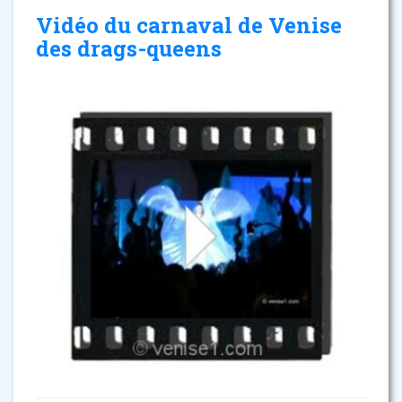
Vidéo du carnaval de Venise
des drags-queens